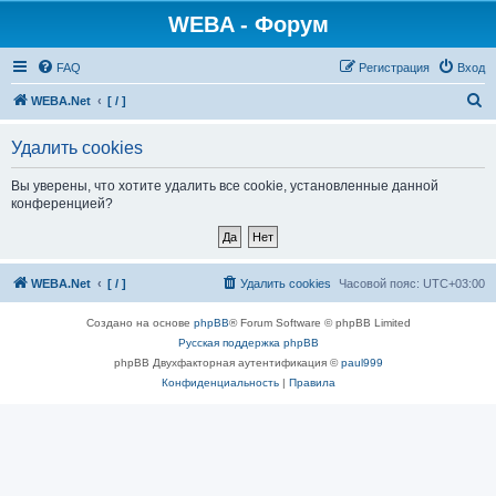
WEBA - Форум
FAQ
Регистрация
Вход
П
WEBA.Net
[ / ]
о
Удалить cookies
и
с
Вы уверены, что хотите удалить все cookie, установленные данной
конференцией?
к
WEBA.Net
[ / ]
Удалить cookies
Часовой пояс:
UTC+03:00
Создано на основе
phpBB
® Forum Software © phpBB Limited
Русская поддержка phpBB
phpBB Двухфакторная аутентификация ©
paul999
Конфиденциальность
|
Правила