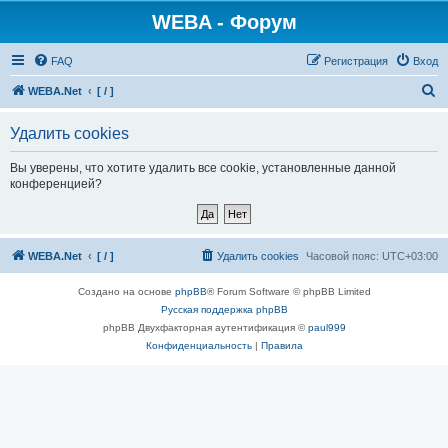
WEBA - Форум
FAQ
Регистрация
Вход
П
WEBA.Net
[ / ]
о
Удалить cookies
и
с
Вы уверены, что хотите удалить все cookie, установленные данной
конференцией?
к
WEBA.Net
[ / ]
Удалить cookies
Часовой пояс:
UTC+03:00
Создано на основе
phpBB
® Forum Software © phpBB Limited
Русская поддержка phpBB
phpBB Двухфакторная аутентификация ©
paul999
Конфиденциальность
|
Правила