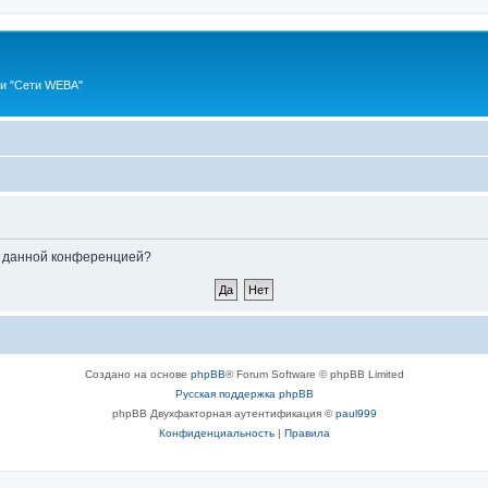
ии "Сети WEBA"
ые данной конференцией?
Создано на основе
phpBB
® Forum Software © phpBB Limited
Русская поддержка phpBB
phpBB Двухфакторная аутентификация ©
paul999
Конфиденциальность
|
Правила