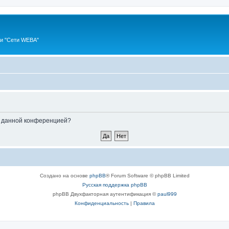
ии "Сети WEBA"
ые данной конференцией?
Создано на основе
phpBB
® Forum Software © phpBB Limited
Русская поддержка phpBB
phpBB Двухфакторная аутентификация ©
paul999
Конфиденциальность
|
Правила