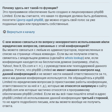
Почему здесь нет такой-то функции?
Это программное обеспечение было создано и лицензировано phpBB
Limited. Если вы считаете, что какая-то функция должна быть добавлена,
посетите
Центр идей phpBB
, где можно отдать свой голос за уже
поданные идеи или предложить собственные.
Вернуться к началу
С кем можно связаться по вопросу некорректного использования и/или
юридических вопросов, связанных с этой конференцией?
Вы можете связаться с любым из администраторов, перечисленных в
списке на странице «Наша команда». Если вы не получили ответа,
свяжитесь с владельцем домена (сделайте
whois lookup
) или, если
конференция находится на бесплатном домене (например, chat.ru,
Yahoo!, free.fr, f2s.com и т. п.), с руководством или техподдержкой данного
домена. Учтите, что phpBB Limited
не имеет никакого контроля над
данной конференцией
и не может нести никакой ответственности за то,
кем и как данная конференция используется. Не обращайтесь к phpBB
Limited по юридическим вопросам (о приостановке работы конференции,
ответственности за неё и т. д.), которые
не относятся напрямую
к сайту
phpBB.com или которые частично относятся к программному
обеспечению phpBB Limited. Если же вы всё-таки пошлёте email в адрес
phpBB Limited об использовании данной конференции
третьей стороной
,
то не ждите подробного письма, или вы можете вообще не получить
ответа.