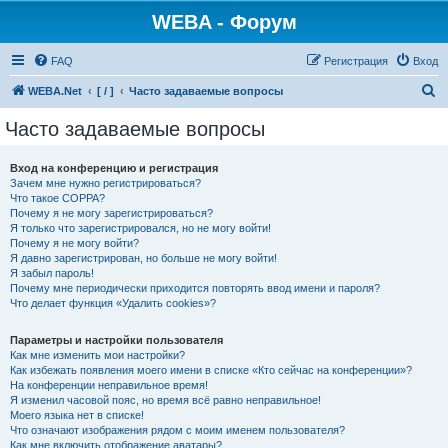
WEBA - Форум
FAQ
Регистрация
Вход
П
WEBA.Net
[ / ]
Часто задаваемые вопросы
о
Часто задаваемые вопросы
и
с
Вход на конференцию и регистрация
Зачем мне нужно регистрироваться?
к
Что такое COPPA?
Почему я не могу зарегистрироваться?
Я только что зарегистрировался, но не могу войти!
Почему я не могу войти?
Я давно зарегистрирован, но больше не могу войти!
Я забыл пароль!
Почему мне периодически приходится повторять ввод имени и пароля?
Что делает функция «Удалить cookies»?
Параметры и настройки пользователя
Как мне изменить мои настройки?
Как избежать появления моего имени в списке «Кто сейчас на конференции»?
На конференции неправильное время!
Я изменил часовой пояс, но время всё равно неправильное!
Моего языка нет в списке!
Что означают изображения рядом с моим именем пользователя?
Как мне включить отображение аватары?