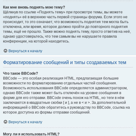
Как мне вновь поднять мою тему?
Щёлкнув по ссылке «Поднять тему» при просмотре темы, вы можете
«поднять» её в верхнюю часть первой страницы форума. Если этого не
происходит, то это означает, что возможность поднятия тем могла быть
отключена, или время, которое должно пройти до повторного поднятия
темы, ещё не прошло. Также можно поднять тему, просто ответив на неё,
однако удостоверьтесь, что тем самым вы не нарушаете правила
конференции, на которой находитесь.
Вернуться к началу
Форматирование сообщений и типы создаваемых тем
Что такое BBCode?
BBCode — это особая реализация HTML, предлагающая большие
возможности по форматированию отдельных частей сообщения.
Возможность использования BBCode определяется администратором,
однако BBCode также может быть отключён на уровне сообщения в
форме для его отправки. BBCode очень похож на HTML, но теги в нём
заключаются в квадратные скобки [ и ], а не в < и >. За дополнительной
информацией о BBCode обратитесь к руководству по BBCode, ссылка на
которое доступна из формы отправки сообщений.
Вернуться к началу
Могу ли я использовать HTML?