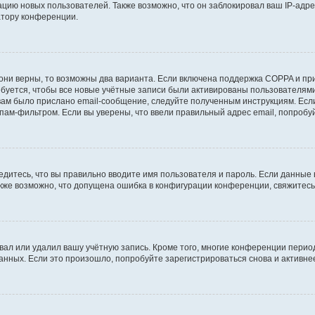
ию новых пользователей. Также возможно, что он заблокировал ваш IP-адре
атору конференции.
они верны, то возможны два варианта. Если включена поддержка COPPA и при 
уется, чтобы все новые учётные записи были активированы пользователями
ам было прислано email-сообщение, следуйте полученным инструкциям. Если
пам-фильтром. Если вы уверены, что ввели правильный адрес email, попробу
едитесь, что вы правильно вводите имя пользователя и пароль. Если данные
Также возможно, что допущена ошибка в конфигурации конференции, свяжитес
вал или удалил вашу учётную запись. Кроме того, многие конференции перио
ных. Если это произошло, попробуйте зарегистрироваться снова и активнее 