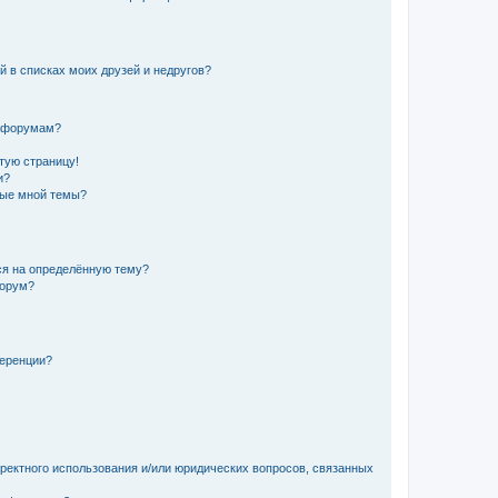
й в списках моих друзей и недругов?
и форумам?
стую страницу!
и?
ные мной темы?
ься на определённую тему?
форум?
ференции?
рректного использования и/или юридических вопросов, связанных