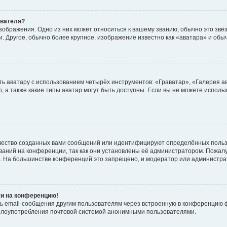
ователя?
зображения. Одно из них может относиться к вашему званию, обычно это звёзд
. Другое, обычно более крупное, изображение известно как «аватара» и обы
ь аватару с использованием четырёх инструментов: «Граватар», «Галерея а
, а также какие типы аватар могут быть доступны. Если вы не можете испол
чество созданных вами сообщений или идентифицируют определённых польз
аний на конференции, так как они установлены её администратором. Пожал
е. На большинстве конференций это запрещено, и модератор или администра
ти на конференцию!
ь email-сообщения другим пользователям через встроенную в конференцию ф
ь злоупотребления почтовой системой анонимными пользователями.