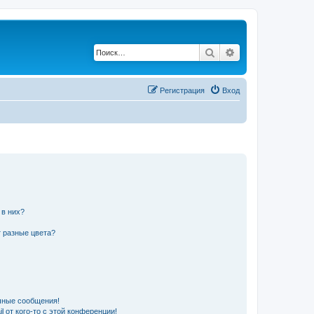
Поиск
Расширенный по
Регистрация
Вход
 в них?
 разные цвета?
чные сообщения!
 от кого-то с этой конференции!