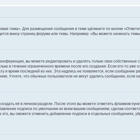
овая тема». Для размещения сообщения в теме щёлкните по кнопке «Ответит
ится внизу страниц форума или темы. Например: «Вы можете начинать темы»
конференции, вы можете редактировать и удалять только свои собственные 
ько в течение ограниченного времени после его создания. Если кто-то уже 
дату и время последней из них. Эта надпись не появляется, если сообщение 
ию. Учтите, что обычные пользователи не могут удалить сообщение, если на 
создать её в личном разделе. После этого вы можете отметить флажком пун
обавление подписи по умолчанию ко всем вашим сообщениям, сделав соотве
а это, вы сможете отменить добавление подписи в отдельных сообщениях, у