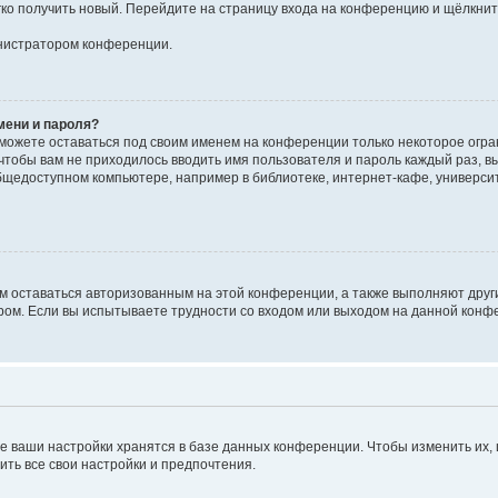
егко получить новый. Перейдите на страницу входа на конференцию и щёлкни
инистратором конференции.
мени и пароля?
сможете оставаться под своим именем на конференции только некоторое огран
 чтобы вам не приходилось вводить имя пользователя и пароль каждый раз, 
щедоступном компьютере, например в библиотеке, интернет-кафе, университе
ам оставаться авторизованным на этой конференции, а также выполняют друг
ом. Если вы испытываете трудности со входом или выходом на данной конфе
е ваши настройки хранятся в базе данных конференции. Чтобы изменить их,
ить все свои настройки и предпочтения.