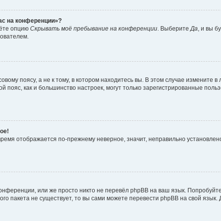
час на конференции»?
дёте опцию
Скрывать моё пребывание на конференции
. Выберите
Да
, и вы 
зователем.
вому поясу, а не к тому, в котором находитесь вы. В этом случае измените в 
овой пояс, как и большинство настроек, могут только зарегистрированные пол
ое!
о время отображается по-прежнему неверное, значит, неправильно установле
онференции, или же просто никто не перевёл phpBB на ваш язык. Попробуйт
вого пакета не существует, то вы сами можете перевести phpBB на свой язы