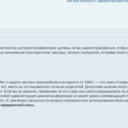
Как мне связаться с администратором 
дминистратор настроил конференцию: должны ли вы зарегистрироваться, чтобы
 анонимным пользователям: аватары, личные сообщения, отправка email-сооб
.
 или Акт о защите частных прав ребёнка в интернете от 1998 г. — это закон Со
т, иметь на это письменное согласие родителей. Допустимо наличие иного
 Если вы не уверены, применимо ли это к вам, как к регистрирующемуся на 
Limited администрация данной конференции не может давать рекомендаций 
ос «С кем можно связаться по вопросу некорректного использования и/или ю
т юридической силы.
.