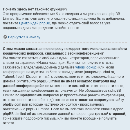
Почему здесь нет такой-то функции?
Это программное обеспечение было создано и лицензировано phpBB
Limited. Если вы считаете, что какая-то функция должна быть добавлена,
посетите
Центр идей phpBB
, где можно отдать свой голос за уже
поданные идеи или предложить собственные.
Вернуться к началу
С кем можно связаться по вопросу некорректного использования и/или
юридических вопросов, связанных с этой конференцией?
Вы можете связаться с любым из администраторов, перечисленных в
списке на странице «Наша команда». Если вы не получили ответа,
свяжитесь с владельцем домена (сделайте
whois lookup
) или, если
конференция находится на бесплатном домене (например, chat.ru,
Yahoo!, free.fr, f2s.com и т. п.), с руководством или техподдержкой данного
домена. Учтите, что phpBB Limited
не имеет никакого контроля над
данной конференцией
и не может нести никакой ответственности за то,
кем и как данная конференция используется. Не обращайтесь к phpBB
Limited по юридическим вопросам (о приостановке работы конференции,
ответственности за неё и т. д.), которые
не относятся напрямую
к сайту
phpBB.com или которые частично относятся к программному
обеспечению phpBB Limited. Если же вы всё-таки пошлёте email в адрес
phpBB Limited об использовании данной конференции
третьей стороной
,
то не ждите подробного письма, или вы можете вообще не получить
ответа.