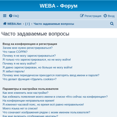
WEBA - Форум
FAQ
Регистрация
Вход
П
WEBA.Net
[ / ]
Часто задаваемые вопросы
о
Часто задаваемые вопросы
и
с
Вход на конференцию и регистрация
Зачем мне нужно регистрироваться?
к
Что такое COPPA?
Почему я не могу зарегистрироваться?
Я только что зарегистрировался, но не могу войти!
Почему я не могу войти?
Я давно зарегистрирован, но больше не могу войти!
Я забыл пароль!
Почему мне периодически приходится повторять ввод имени и пароля?
Что делает функция «Удалить cookies»?
Параметры и настройки пользователя
Как мне изменить мои настройки?
Как избежать появления моего имени в списке «Кто сейчас на конференции»?
На конференции неправильное время!
Я изменил часовой пояс, но время всё равно неправильное!
Моего языка нет в списке!
Что означают изображения рядом с моим именем пользователя?
Как мне включить отображение аватары?