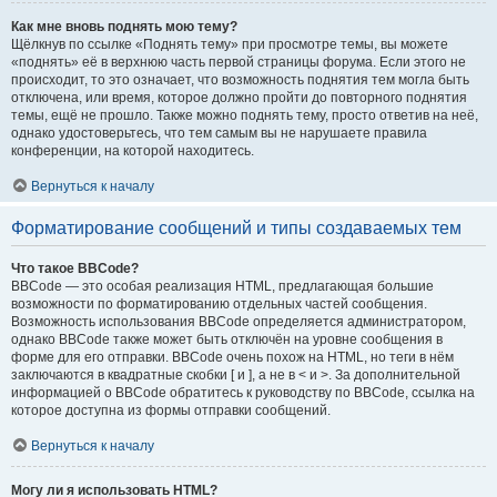
Как мне вновь поднять мою тему?
Щёлкнув по ссылке «Поднять тему» при просмотре темы, вы можете
«поднять» её в верхнюю часть первой страницы форума. Если этого не
происходит, то это означает, что возможность поднятия тем могла быть
отключена, или время, которое должно пройти до повторного поднятия
темы, ещё не прошло. Также можно поднять тему, просто ответив на неё,
однако удостоверьтесь, что тем самым вы не нарушаете правила
конференции, на которой находитесь.
Вернуться к началу
Форматирование сообщений и типы создаваемых тем
Что такое BBCode?
BBCode — это особая реализация HTML, предлагающая большие
возможности по форматированию отдельных частей сообщения.
Возможность использования BBCode определяется администратором,
однако BBCode также может быть отключён на уровне сообщения в
форме для его отправки. BBCode очень похож на HTML, но теги в нём
заключаются в квадратные скобки [ и ], а не в < и >. За дополнительной
информацией о BBCode обратитесь к руководству по BBCode, ссылка на
которое доступна из формы отправки сообщений.
Вернуться к началу
Могу ли я использовать HTML?