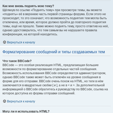
Как мне вновь поднять мою тему?
Щёлкнув по ссылке «Поднять тему» при просмотре темы, вы можете
«поднять» её в верхнюю часть первой страницы форума. Если этого не
происходит, то это означает, что возможность поднятия тем могла быть
отключена, или время, которое должно пройти до повторного поднятия
темы, ещё не прошло. Также можно поднять тему, просто ответив на неё,
однако удостоверьтесь, что тем самым вы не нарушаете правила
конференции, на которой находитесь.
Вернуться к началу
Форматирование сообщений и типы создаваемых тем
Что такое BBCode?
BBCode — это особая реализация HTML, предлагающая большие
возможности по форматированию отдельных частей сообщения.
Возможность использования BBCode определяется администратором,
однако BBCode также может быть отключён на уровне сообщения в
форме для его отправки. BBCode очень похож на HTML, но теги в нём
заключаются в квадратные скобки [ и ], а не в < и >. За дополнительной
информацией о BBCode обратитесь к руководству по BBCode, ссылка на
которое доступна из формы отправки сообщений.
Вернуться к началу
Могу ли я использовать HTML?