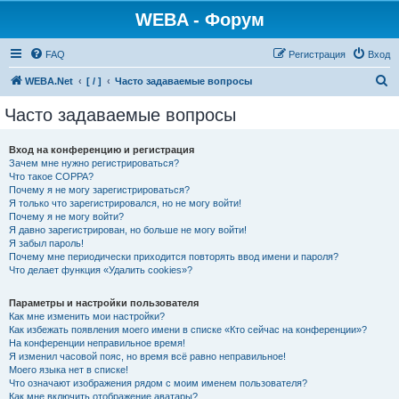
WEBA - Форум
FAQ
Регистрация
Вход
П
WEBA.Net
[ / ]
Часто задаваемые вопросы
о
Часто задаваемые вопросы
и
с
Вход на конференцию и регистрация
Зачем мне нужно регистрироваться?
к
Что такое COPPA?
Почему я не могу зарегистрироваться?
Я только что зарегистрировался, но не могу войти!
Почему я не могу войти?
Я давно зарегистрирован, но больше не могу войти!
Я забыл пароль!
Почему мне периодически приходится повторять ввод имени и пароля?
Что делает функция «Удалить cookies»?
Параметры и настройки пользователя
Как мне изменить мои настройки?
Как избежать появления моего имени в списке «Кто сейчас на конференции»?
На конференции неправильное время!
Я изменил часовой пояс, но время всё равно неправильное!
Моего языка нет в списке!
Что означают изображения рядом с моим именем пользователя?
Как мне включить отображение аватары?