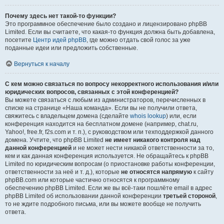
Почему здесь нет такой-то функции?
Это программное обеспечение было создано и лицензировано phpBB
Limited. Если вы считаете, что какая-то функция должна быть добавлена,
посетите
Центр идей phpBB
, где можно отдать свой голос за уже
поданные идеи или предложить собственные.
Вернуться к началу
С кем можно связаться по вопросу некорректного использования и/или
юридических вопросов, связанных с этой конференцией?
Вы можете связаться с любым из администраторов, перечисленных в
списке на странице «Наша команда». Если вы не получили ответа,
свяжитесь с владельцем домена (сделайте
whois lookup
) или, если
конференция находится на бесплатном домене (например, chat.ru,
Yahoo!, free.fr, f2s.com и т. п.), с руководством или техподдержкой данного
домена. Учтите, что phpBB Limited
не имеет никакого контроля над
данной конференцией
и не может нести никакой ответственности за то,
кем и как данная конференция используется. Не обращайтесь к phpBB
Limited по юридическим вопросам (о приостановке работы конференции,
ответственности за неё и т. д.), которые
не относятся напрямую
к сайту
phpBB.com или которые частично относятся к программному
обеспечению phpBB Limited. Если же вы всё-таки пошлёте email в адрес
phpBB Limited об использовании данной конференции
третьей стороной
,
то не ждите подробного письма, или вы можете вообще не получить
ответа.