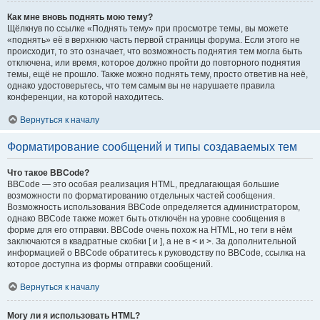
Как мне вновь поднять мою тему?
Щёлкнув по ссылке «Поднять тему» при просмотре темы, вы можете
«поднять» её в верхнюю часть первой страницы форума. Если этого не
происходит, то это означает, что возможность поднятия тем могла быть
отключена, или время, которое должно пройти до повторного поднятия
темы, ещё не прошло. Также можно поднять тему, просто ответив на неё,
однако удостоверьтесь, что тем самым вы не нарушаете правила
конференции, на которой находитесь.
Вернуться к началу
Форматирование сообщений и типы создаваемых тем
Что такое BBCode?
BBCode — это особая реализация HTML, предлагающая большие
возможности по форматированию отдельных частей сообщения.
Возможность использования BBCode определяется администратором,
однако BBCode также может быть отключён на уровне сообщения в
форме для его отправки. BBCode очень похож на HTML, но теги в нём
заключаются в квадратные скобки [ и ], а не в < и >. За дополнительной
информацией о BBCode обратитесь к руководству по BBCode, ссылка на
которое доступна из формы отправки сообщений.
Вернуться к началу
Могу ли я использовать HTML?