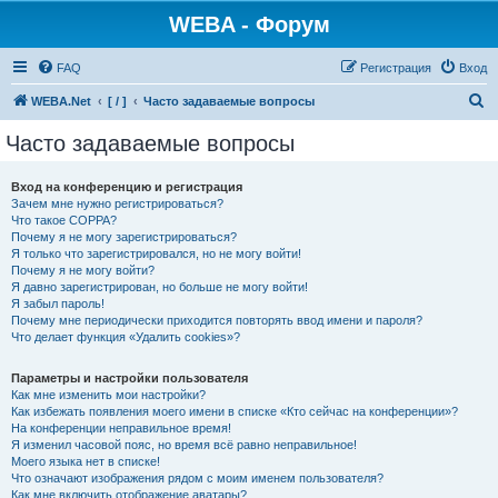
WEBA - Форум
FAQ
Регистрация
Вход
П
WEBA.Net
[ / ]
Часто задаваемые вопросы
о
Часто задаваемые вопросы
и
с
Вход на конференцию и регистрация
Зачем мне нужно регистрироваться?
к
Что такое COPPA?
Почему я не могу зарегистрироваться?
Я только что зарегистрировался, но не могу войти!
Почему я не могу войти?
Я давно зарегистрирован, но больше не могу войти!
Я забыл пароль!
Почему мне периодически приходится повторять ввод имени и пароля?
Что делает функция «Удалить cookies»?
Параметры и настройки пользователя
Как мне изменить мои настройки?
Как избежать появления моего имени в списке «Кто сейчас на конференции»?
На конференции неправильное время!
Я изменил часовой пояс, но время всё равно неправильное!
Моего языка нет в списке!
Что означают изображения рядом с моим именем пользователя?
Как мне включить отображение аватары?