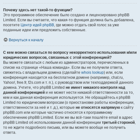
Почему здесь нет такой-то функции?
Это программное обеспечение было создано и лицензировано phpBB
Limited. Если вы считаете, что какая-то функция должна быть добавлена,
посетите
Центр идей phpBB
, где можно отдать свой голос за уже
поданные идеи или предложить собственные.
Вернуться к началу
С кем можно связаться по вопросу некорректного использования и/или
юридических вопросов, связанных с этой конференцией?
Вы можете связаться с любым из администраторов, перечисленных в
списке на странице «Наша команда». Если вы не получили ответа,
свяжитесь с владельцем домена (сделайте
whois lookup
) или, если
конференция находится на бесплатном домене (например, chat.ru,
Yahoo!, free.fr, f2s.com и т. п.), с руководством или техподдержкой данного
домена. Учтите, что phpBB Limited
не имеет никакого контроля над
данной конференцией
и не может нести никакой ответственности за то,
кем и как данная конференция используется. Не обращайтесь к phpBB
Limited по юридическим вопросам (о приостановке работы конференции,
ответственности за неё и т. д.), которые
не относятся напрямую
к сайту
phpBB.com или которые частично относятся к программному
обеспечению phpBB Limited. Если же вы всё-таки пошлёте email в адрес
phpBB Limited об использовании данной конференции
третьей стороной
,
то не ждите подробного письма, или вы можете вообще не получить
ответа.