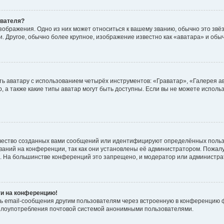
ователя?
зображения. Одно из них может относиться к вашему званию, обычно это звёзд
. Другое, обычно более крупное, изображение известно как «аватара» и обы
ь аватару с использованием четырёх инструментов: «Граватар», «Галерея а
, а также какие типы аватар могут быть доступны. Если вы не можете испол
чество созданных вами сообщений или идентифицируют определённых польз
аний на конференции, так как они установлены её администратором. Пожал
е. На большинстве конференций это запрещено, и модератор или администра
ти на конференцию!
ь email-сообщения другим пользователям через встроенную в конференцию ф
ь злоупотребления почтовой системой анонимными пользователями.