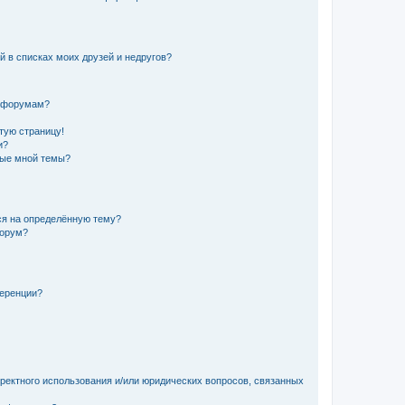
й в списках моих друзей и недругов?
и форумам?
стую страницу!
и?
ные мной темы?
ься на определённую тему?
форум?
ференции?
рректного использования и/или юридических вопросов, связанных