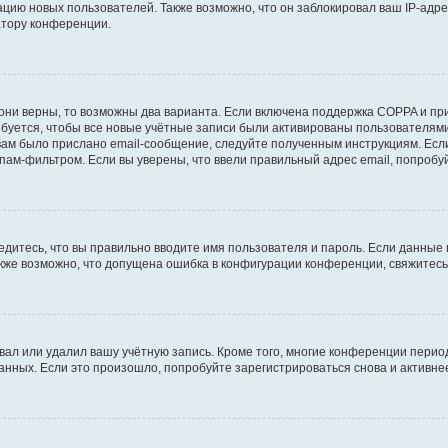
ию новых пользователей. Также возможно, что он заблокировал ваш IP-адре
атору конференции.
они верны, то возможны два варианта. Если включена поддержка COPPA и при 
уется, чтобы все новые учётные записи были активированы пользователями
ам было прислано email-сообщение, следуйте полученным инструкциям. Если
пам-фильтром. Если вы уверены, что ввели правильный адрес email, попробу
едитесь, что вы правильно вводите имя пользователя и пароль. Если данные
Также возможно, что допущена ошибка в конфигурации конференции, свяжитес
вал или удалил вашу учётную запись. Кроме того, многие конференции перио
ных. Если это произошло, попробуйте зарегистрироваться снова и активнее 