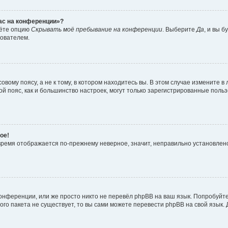
час на конференции»?
дёте опцию
Скрывать моё пребывание на конференции
. Выберите
Да
, и вы 
зователем.
вому поясу, а не к тому, в котором находитесь вы. В этом случае измените в 
овой пояс, как и большинство настроек, могут только зарегистрированные пол
ое!
о время отображается по-прежнему неверное, значит, неправильно установле
онференции, или же просто никто не перевёл phpBB на ваш язык. Попробуйт
вого пакета не существует, то вы сами можете перевести phpBB на свой язы