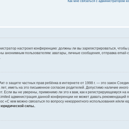
Как мне связаться с администратором 
дминистратор настроил конференцию: должны ли вы зарегистрироваться, чтобы
 анонимным пользователям: аватары, личные сообщения, отправка email-сооб
.
 или Акт о защите частных прав ребёнка в интернете от 1998 г. — это закон Со
т, иметь на это письменное согласие родителей. Допустимо наличие иного
 Если вы не уверены, применимо ли это к вам, как к регистрирующемуся на 
Limited администрация данной конференции не может давать рекомендаций 
ос «С кем можно связаться по вопросу некорректного использования и/или ю
т юридической силы.
.