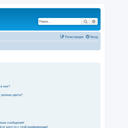
Поиск
Расширенный по
Регистрация
Вход
 в них?
 разные цвета?
чные сообщения!
 от кого-то с этой конференции!