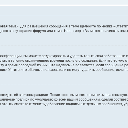
овая тема». Для размещения сообщения в теме щёлкните по кнопке «Ответит
ится внизу страниц форума или темы. Например: «Вы можете начинать темы»
конференции, вы можете редактировать и удалять только свои собственные 
ько в течение ограниченного времени после его создания. Если кто-то уже 
дату и время последней из них. Эта надпись не появляется, если сообщение 
ию. Учтите, что обычные пользователи не могут удалить сообщение, если на 
создать её в личном разделе. После этого вы можете отметить флажком пун
обавление подписи по умолчанию ко всем вашим сообщениям, сделав соотве
а это, вы сможете отменить добавление подписи в отдельных сообщениях, у