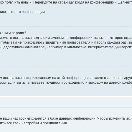
егко получить новый. Перейдите на страницу входа на конференцию и щёлкни
инистратором конференции.
мени и пароля?
сможете оставаться под своим именем на конференции только некоторое огран
 чтобы вам не приходилось вводить имя пользователя и пароль каждый раз, 
щедоступном компьютере, например в библиотеке, интернет-кафе, университе
ам оставаться авторизованным на этой конференции, а также выполняют друг
ом. Если вы испытываете трудности со входом или выходом на данной конфе
е ваши настройки хранятся в базе данных конференции. Чтобы изменить их,
ить все свои настройки и предпочтения.