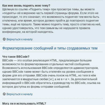
Как мне вновь поднять мою тему?
Щёлкнув по ссылке «Поднять тему» при просмотре темы, вы можете
«поднять» её в верхнюю часть первой страницы форума. Если этого не
происходит, то это означает, что возможность поднятия тем могла быть
отключена, или время, которое должно пройти до повторного поднятия
темы, ещё не прошло. Также можно поднять тему, просто ответив на неё,
однако удостоверьтесь, что тем самым вы не нарушаете правила
конференции, на которой находитесь.
Вернуться к началу
Форматирование сообщений и типы создаваемых тем
Что такое BBCode?
BBCode — это особая реализация HTML, предлагающая большие
возможности по форматированию отдельных частей сообщения.
Возможность использования BBCode определяется администратором,
однако BBCode также может быть отключён на уровне сообщения в
форме для его отправки. BBCode очень похож на HTML, но теги в нём
заключаются в квадратные скобки [ и ], а не в < и >. За дополнительной
информацией о BBCode обратитесь к руководству по BBCode, ссылка на
которое доступна из формы отправки сообщений.
Вернуться к началу
Могу ли я использовать HTML?