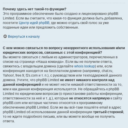
Почему здесь нет такой-то функции?
Это программное обеспечение было создано и лицензировано phpBB
Limited. Если вы считаете, что какая-то функция должна быть добавлена,
посетите
Центр идей phpBB
, где можно отдать свой голос за уже
поданные идеи или предложить собственные.
Вернуться к началу
С кем можно связаться по вопросу некорректного использования и/или
юридических вопросов, связанных с этой конференцией?
Вы можете связаться с любым из администраторов, перечисленных в
списке на странице «Наша команда». Если вы не получили ответа,
свяжитесь с владельцем домена (сделайте
whois lookup
) или, если
конференция находится на бесплатном домене (например, chat.ru,
Yahoo!, free.fr, f2s.com и т. п.), с руководством или техподдержкой данного
домена. Учтите, что phpBB Limited
не имеет никакого контроля над
данной конференцией
и не может нести никакой ответственности за то,
кем и как данная конференция используется. Не обращайтесь к phpBB
Limited по юридическим вопросам (о приостановке работы конференции,
ответственности за неё и т. д.), которые
не относятся напрямую
к сайту
phpBB.com или которые частично относятся к программному
обеспечению phpBB Limited. Если же вы всё-таки пошлёте email в адрес
phpBB Limited об использовании данной конференции
третьей стороной
,
то не ждите подробного письма, или вы можете вообще не получить
ответа.