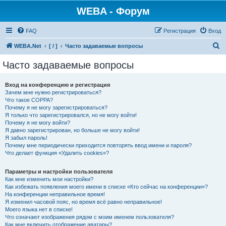
WEBA - Форум
FAQ
Регистрация
Вход
П
WEBA.Net
[ / ]
Часто задаваемые вопросы
о
Часто задаваемые вопросы
и
с
Вход на конференцию и регистрация
Зачем мне нужно регистрироваться?
к
Что такое COPPA?
Почему я не могу зарегистрироваться?
Я только что зарегистрировался, но не могу войти!
Почему я не могу войти?
Я давно зарегистрирован, но больше не могу войти!
Я забыл пароль!
Почему мне периодически приходится повторять ввод имени и пароля?
Что делает функция «Удалить cookies»?
Параметры и настройки пользователя
Как мне изменить мои настройки?
Как избежать появления моего имени в списке «Кто сейчас на конференции»?
На конференции неправильное время!
Я изменил часовой пояс, но время всё равно неправильное!
Моего языка нет в списке!
Что означают изображения рядом с моим именем пользователя?
Как мне включить отображение аватары?