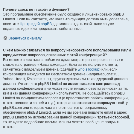
Почему здесь нет такой-то функции?
Это программное обеспечение было создано и лицензировано phpBB
Limited. Если вы считаете, что какая-то функция должна быть добавлена,
посетите
Центр идей phpBB
, где можно отдать свой голос за уже
поданные идеи или предложить собственные.
Вернуться к началу
С кем можно связаться по вопросу некорректного использования и/или
юридических вопросов, связанных с этой конференцией?
Вы можете связаться с любым из администраторов, перечисленных в
списке на странице «Наша команда». Если вы не получили ответа,
свяжитесь с владельцем домена (сделайте
whois lookup
) или, если
конференция находится на бесплатном домене (например, chat.ru,
Yahoo!, free.fr, f2s.com и т. п.), с руководством или техподдержкой данного
домена. Учтите, что phpBB Limited
не имеет никакого контроля над
данной конференцией
и не может нести никакой ответственности за то,
кем и как данная конференция используется. Не обращайтесь к phpBB
Limited по юридическим вопросам (о приостановке работы конференции,
ответственности за неё и т. д.), которые
не относятся напрямую
к сайту
phpBB.com или которые частично относятся к программному
обеспечению phpBB Limited. Если же вы всё-таки пошлёте email в адрес
phpBB Limited об использовании данной конференции
третьей стороной
,
то не ждите подробного письма, или вы можете вообще не получить
ответа.