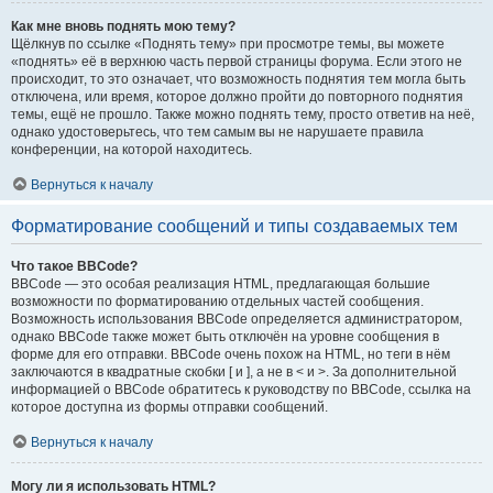
Как мне вновь поднять мою тему?
Щёлкнув по ссылке «Поднять тему» при просмотре темы, вы можете
«поднять» её в верхнюю часть первой страницы форума. Если этого не
происходит, то это означает, что возможность поднятия тем могла быть
отключена, или время, которое должно пройти до повторного поднятия
темы, ещё не прошло. Также можно поднять тему, просто ответив на неё,
однако удостоверьтесь, что тем самым вы не нарушаете правила
конференции, на которой находитесь.
Вернуться к началу
Форматирование сообщений и типы создаваемых тем
Что такое BBCode?
BBCode — это особая реализация HTML, предлагающая большие
возможности по форматированию отдельных частей сообщения.
Возможность использования BBCode определяется администратором,
однако BBCode также может быть отключён на уровне сообщения в
форме для его отправки. BBCode очень похож на HTML, но теги в нём
заключаются в квадратные скобки [ и ], а не в < и >. За дополнительной
информацией о BBCode обратитесь к руководству по BBCode, ссылка на
которое доступна из формы отправки сообщений.
Вернуться к началу
Могу ли я использовать HTML?