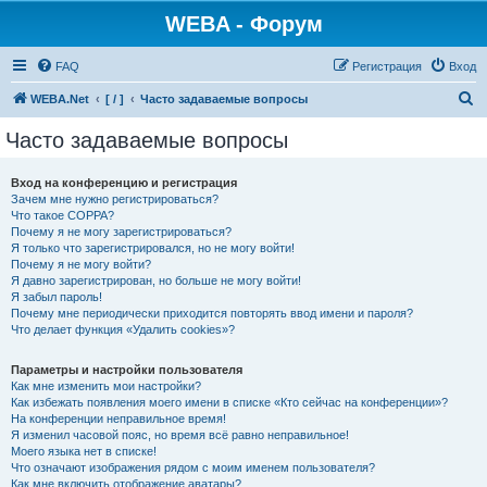
WEBA - Форум
FAQ
Регистрация
Вход
П
WEBA.Net
[ / ]
Часто задаваемые вопросы
о
Часто задаваемые вопросы
и
с
Вход на конференцию и регистрация
Зачем мне нужно регистрироваться?
к
Что такое COPPA?
Почему я не могу зарегистрироваться?
Я только что зарегистрировался, но не могу войти!
Почему я не могу войти?
Я давно зарегистрирован, но больше не могу войти!
Я забыл пароль!
Почему мне периодически приходится повторять ввод имени и пароля?
Что делает функция «Удалить cookies»?
Параметры и настройки пользователя
Как мне изменить мои настройки?
Как избежать появления моего имени в списке «Кто сейчас на конференции»?
На конференции неправильное время!
Я изменил часовой пояс, но время всё равно неправильное!
Моего языка нет в списке!
Что означают изображения рядом с моим именем пользователя?
Как мне включить отображение аватары?