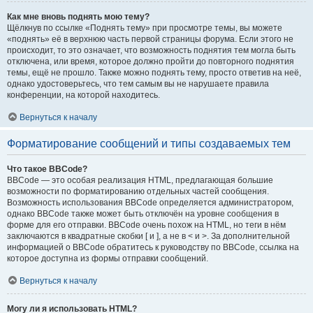
Как мне вновь поднять мою тему?
Щёлкнув по ссылке «Поднять тему» при просмотре темы, вы можете
«поднять» её в верхнюю часть первой страницы форума. Если этого не
происходит, то это означает, что возможность поднятия тем могла быть
отключена, или время, которое должно пройти до повторного поднятия
темы, ещё не прошло. Также можно поднять тему, просто ответив на неё,
однако удостоверьтесь, что тем самым вы не нарушаете правила
конференции, на которой находитесь.
Вернуться к началу
Форматирование сообщений и типы создаваемых тем
Что такое BBCode?
BBCode — это особая реализация HTML, предлагающая большие
возможности по форматированию отдельных частей сообщения.
Возможность использования BBCode определяется администратором,
однако BBCode также может быть отключён на уровне сообщения в
форме для его отправки. BBCode очень похож на HTML, но теги в нём
заключаются в квадратные скобки [ и ], а не в < и >. За дополнительной
информацией о BBCode обратитесь к руководству по BBCode, ссылка на
которое доступна из формы отправки сообщений.
Вернуться к началу
Могу ли я использовать HTML?