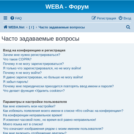
WEBA - Форум
FAQ
Регистрация
Вход
П
WEBA.Net
[ / ]
Часто задаваемые вопросы
о
Часто задаваемые вопросы
и
с
Вход на конференцию и регистрация
Зачем мне нужно регистрироваться?
к
Что такое COPPA?
Почему я не могу зарегистрироваться?
Я только что зарегистрировался, но не могу войти!
Почему я не могу войти?
Я давно зарегистрирован, но больше не могу войти!
Я забыл пароль!
Почему мне периодически приходится повторять ввод имени и пароля?
Что делает функция «Удалить cookies»?
Параметры и настройки пользователя
Как мне изменить мои настройки?
Как избежать появления моего имени в списке «Кто сейчас на конференции»?
На конференции неправильное время!
Я изменил часовой пояс, но время всё равно неправильное!
Моего языка нет в списке!
Что означают изображения рядом с моим именем пользователя?
Как мне включить отображение аватары?