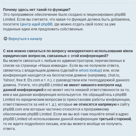
Почему здесь нет такой-то функции?
Это программное обеспечение было создано и лицензировано phpBB
Limited. Если вы считаете, что какая-то функция должна быть добавлена,
посетите
Центр идей phpBB
, где можно отдать свой голос за уже
поданные идеи или предложить собственные.
Вернуться к началу
С кем можно связаться по вопросу некорректного использования и/или
юридических вопросов, связанных с этой конференцией?
Вы можете связаться с любым из администраторов, перечисленных в
списке на странице «Наша команда». Если вы не получили ответа,
свяжитесь с владельцем домена (сделайте
whois lookup
) или, если
конференция находится на бесплатном домене (например, chat.ru,
Yahoo!, free.fr, f2s.com и т. п.), с руководством или техподдержкой данного
домена. Учтите, что phpBB Limited
не имеет никакого контроля над
данной конференцией
и не может нести никакой ответственности за то,
кем и как данная конференция используется. Не обращайтесь к phpBB
Limited по юридическим вопросам (о приостановке работы конференции,
ответственности за неё и т. д.), которые
не относятся напрямую
к сайту
phpBB.com или которые частично относятся к программному
обеспечению phpBB Limited. Если же вы всё-таки пошлёте email в адрес
phpBB Limited об использовании данной конференции
третьей стороной
,
то не ждите подробного письма, или вы можете вообще не получить
ответа.