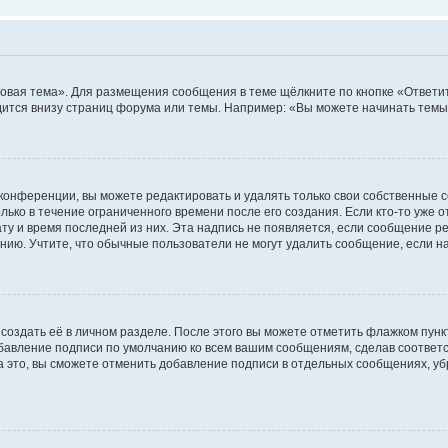
овая тема». Для размещения сообщения в теме щёлкните по кнопке «Ответит
ится внизу страниц форума или темы. Например: «Вы можете начинать темы»
конференции, вы можете редактировать и удалять только свои собственные 
ько в течение ограниченного времени после его создания. Если кто-то уже 
дату и время последней из них. Эта надпись не появляется, если сообщение 
ию. Учтите, что обычные пользователи не могут удалить сообщение, если на 
создать её в личном разделе. После этого вы можете отметить флажком пун
обавление подписи по умолчанию ко всем вашим сообщениям, сделав соотве
а это, вы сможете отменить добавление подписи в отдельных сообщениях, у