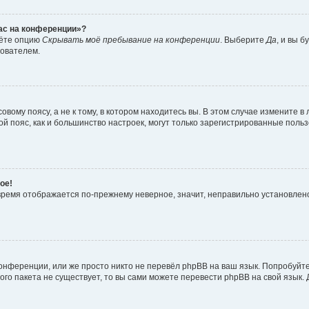
час на конференции»?
дёте опцию
Скрывать моё пребывание на конференции
. Выберите
Да
, и вы 
зователем.
вому поясу, а не к тому, в котором находитесь вы. В этом случае измените в 
овой пояс, как и большинство настроек, могут только зарегистрированные пол
ое!
о время отображается по-прежнему неверное, значит, неправильно установле
онференции, или же просто никто не перевёл phpBB на ваш язык. Попробуйт
вого пакета не существует, то вы сами можете перевести phpBB на свой язы