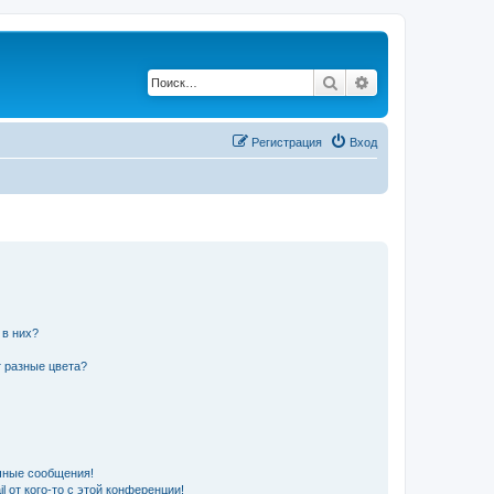
Поиск
Расширенный по
Регистрация
Вход
 в них?
 разные цвета?
чные сообщения!
 от кого-то с этой конференции!