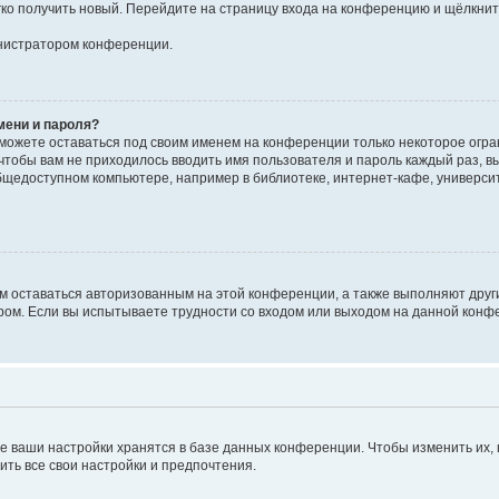
егко получить новый. Перейдите на страницу входа на конференцию и щёлкни
инистратором конференции.
мени и пароля?
сможете оставаться под своим именем на конференции только некоторое огран
 чтобы вам не приходилось вводить имя пользователя и пароль каждый раз, 
щедоступном компьютере, например в библиотеке, интернет-кафе, университе
ам оставаться авторизованным на этой конференции, а также выполняют друг
ом. Если вы испытываете трудности со входом или выходом на данной конфе
е ваши настройки хранятся в базе данных конференции. Чтобы изменить их,
ить все свои настройки и предпочтения.