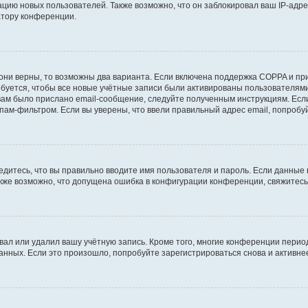
ию новых пользователей. Также возможно, что он заблокировал ваш IP-адре
атору конференции.
они верны, то возможны два варианта. Если включена поддержка COPPA и при 
уется, чтобы все новые учётные записи были активированы пользователями
ам было прислано email-сообщение, следуйте полученным инструкциям. Если
пам-фильтром. Если вы уверены, что ввели правильный адрес email, попробу
едитесь, что вы правильно вводите имя пользователя и пароль. Если данные
Также возможно, что допущена ошибка в конфигурации конференции, свяжитес
вал или удалил вашу учётную запись. Кроме того, многие конференции перио
ных. Если это произошло, попробуйте зарегистрироваться снова и активнее 