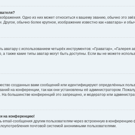
ователя?
зображения. Одно из них может относиться к вашему званию, обычно это звёзд
. Другое, обычно более крупное, изображение известно как «аватара» и обы
ь аватару с использованием четырёх инструментов: «Граватар», «Галерея а
, а также какие типы аватар могут быть доступны. Если вы не можете испол
чество созданных вами сообщений или идентифицируют определённых польз
аний на конференции, так как они установлены её администратором. Пожал
е. На большинстве конференций это запрещено, и модератор или администра
ти на конференцию!
ь email-сообщения другим пользователям через встроенную в конференцию ф
ь злоупотребления почтовой системой анонимными пользователями.