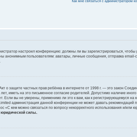
Как мне связаться с администратором 
дминистратор настроил конференцию: должны ли вы зарегистрироваться, чтобы
 анонимным пользователям: аватары, личные сообщения, отправка email-сооб
.
 или Акт о защите частных прав ребёнка в интернете от 1998 г. — это закон Со
т, иметь на это письменное согласие родителей. Допустимо наличие иного
 Если вы не уверены, применимо ли это к вам, как к регистрирующемуся на 
Limited администрация данной конференции не может давать рекомендаций 
ос «С кем можно связаться по вопросу некорректного использования и/или ю
т юридической силы.
.