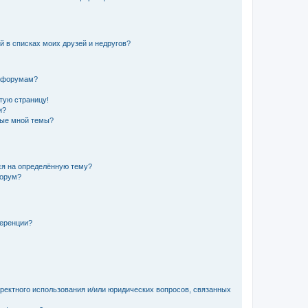
й в списках моих друзей и недругов?
и форумам?
стую страницу!
и?
ные мной темы?
ься на определённую тему?
форум?
ференции?
рректного использования и/или юридических вопросов, связанных