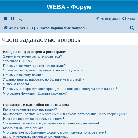
WEBA - Форум
FAQ
Регистрация
Вход
П
WEBA.Net
[ / ]
Часто задаваемые вопросы
о
Часто задаваемые вопросы
и
с
Вход на конференцию и регистрация
Зачем мне нужно регистрироваться?
к
Что такое COPPA?
Почему я не могу зарегистрироваться?
Я только что зарегистрировался, но не могу войти!
Почему я не могу войти?
Я давно зарегистрирован, но больше не могу войти!
Я забыл пароль!
Почему мне периодически приходится повторять ввод имени и пароля?
Что делает функция «Удалить cookies»?
Параметры и настройки пользователя
Как мне изменить мои настройки?
Как избежать появления моего имени в списке «Кто сейчас на конференции»?
На конференции неправильное время!
Я изменил часовой пояс, но время всё равно неправильное!
Моего языка нет в списке!
Что означают изображения рядом с моим именем пользователя?
Как мне включить отображение аватары?