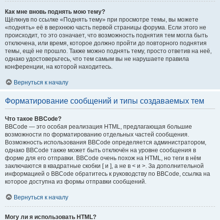
Как мне вновь поднять мою тему?
Щёлкнув по ссылке «Поднять тему» при просмотре темы, вы можете
«поднять» её в верхнюю часть первой страницы форума. Если этого не
происходит, то это означает, что возможность поднятия тем могла быть
отключена, или время, которое должно пройти до повторного поднятия
темы, ещё не прошло. Также можно поднять тему, просто ответив на неё,
однако удостоверьтесь, что тем самым вы не нарушаете правила
конференции, на которой находитесь.
Вернуться к началу
Форматирование сообщений и типы создаваемых тем
Что такое BBCode?
BBCode — это особая реализация HTML, предлагающая большие
возможности по форматированию отдельных частей сообщения.
Возможность использования BBCode определяется администратором,
однако BBCode также может быть отключён на уровне сообщения в
форме для его отправки. BBCode очень похож на HTML, но теги в нём
заключаются в квадратные скобки [ и ], а не в < и >. За дополнительной
информацией о BBCode обратитесь к руководству по BBCode, ссылка на
которое доступна из формы отправки сообщений.
Вернуться к началу
Могу ли я использовать HTML?