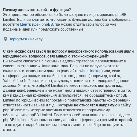
Почему здесь нет такой-то функции?
Это программное обеспечение было создано и лицензировано phpBB
Limited. Если вы считаете, что какая-то функция должна быть добавлена,
посетите
Центр идей phpBB
, где можно отдать свой голос за уже
поданные идеи или предложить собственные.
Вернуться к началу
С кем можно связаться по вопросу некорректного использования и/или
юридических вопросов, связанных с этой конференцией?
Вы можете связаться с любым из администраторов, перечисленных в
списке на странице «Наша команда». Если вы не получили ответа,
свяжитесь с владельцем домена (сделайте
whois lookup
) или, если
конференция находится на бесплатном домене (например, chat.ru,
Yahoo!, free.fr, f2s.com и т. п.), с руководством или техподдержкой данного
домена. Учтите, что phpBB Limited
не имеет никакого контроля над
данной конференцией
и не может нести никакой ответственности за то,
кем и как данная конференция используется. Не обращайтесь к phpBB
Limited по юридическим вопросам (о приостановке работы конференции,
ответственности за неё и т. д.), которые
не относятся напрямую
к сайту
phpBB.com или которые частично относятся к программному
обеспечению phpBB Limited. Если же вы всё-таки пошлёте email в адрес
phpBB Limited об использовании данной конференции
третьей стороной
,
то не ждите подробного письма, или вы можете вообще не получить
ответа.