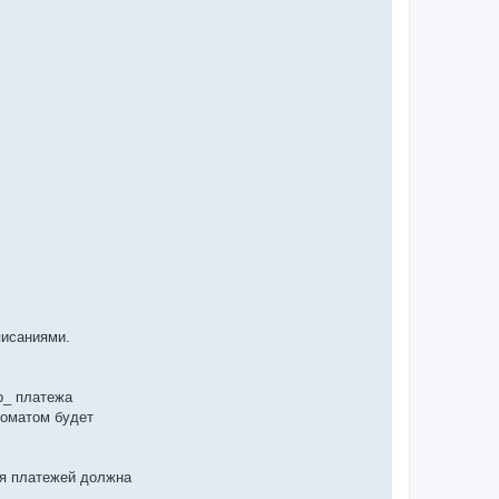
писаниями.
о_ платежа
томатом будет
ия платежей должна