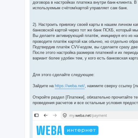
договора в настройках платежа внутри банк-клиента. 
используемым счётом/картой управляет сам банк.
2). Настроить привязку своей карты в нашем личном к
банковской картой через тот же банк ПСКБ, который м
Вы делаете активирующий платёж, инициируя его из н
проводите платёж картой как обычно, но отдельно обр
Подтвердив платёж CVV-кодом, вы сделаете сразу две
После этого настройка размеров платежей и их период
вариант более удобен тем, у кого есть банковская кар
Для этого сделайте следующее:
Зайдите на
https://weba.net/
, нажмите сверху ссылку [л
Откройте раздел [Платежи], обязательно прочитайте т
проведения расчетов и все остальные условия предост