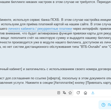
В нашем биллинге никаких настроек в этом случае не требуется. Период
абиненте, используя сервис банка ПСКБ. В этом случае настройка иници
ы используем для приёма платежей картой на нашем сайте. В этом случа
ашего
личного кабинета / рекуррентные платежи
через интерфейс привязк
атив внимание, что будет активирована функция привязки карты для рек
 вещи: пополните счёт на некоторую сумму и выдадите нашему биллингу
ичности производится уже в модуле нашего биллинга, доступном из личн
та, но нет систем дистанционного обслуживания типа "ВТБ-Онлайн" или "
ичный кабинет] и залогиньтесь с использованием своего номера договора
екст доп.соглашения по ссылке [оферта], поскольку в этом документе о
авления услуги. Нажмите в секции [Автоплатёж] кнопку [Привязать карту