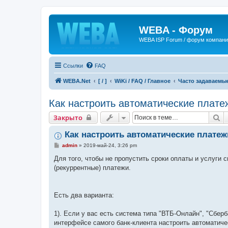
WEBA - Форум
WEBA ISP Forum / форум компан
Ссылки
FAQ
WEBA.Net
[ / ]
WiKi / FAQ / Главное
Часто задаваемы
Как настроить автоматические плате
П
Закрыто
Как настроить автоматические платеж
С
admin
»
2019-май-24, 3:26 pm
о
о
Для того, чтобы не пропустить сроки оплаты и услуги
б
(рекуррентные) платежи.
щ
е
н
и
е
Есть два варианта:
1). Если у вас есть система типа "ВТБ-Онлайн", "Сбе
интерфейсе самого банк-клиента настроить автоматиче