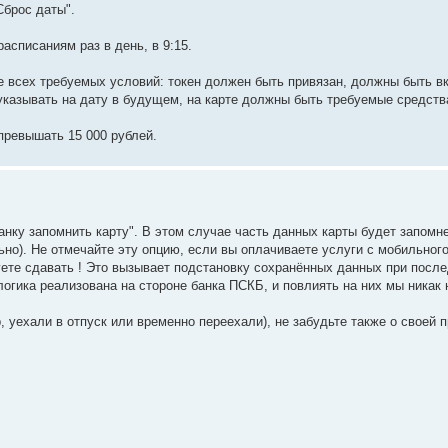
Сброс даты".
списаниям раз в день, в 9:15.
е всех требуемых условий: токен должен быть привязан, должны быть в
указывать на дату в будущем, на карте должны быть требуемые средств
превышать 15 000 рублей.
нку запомнить карту". В этом случае часть данных карты будет запомн
ьно). Не отмечайте эту опцию, если вы оплачиваете услуги с мобильног
уете сдавать ! Это вызывает подстановку сохранённых данных при посл
 логика реализована на стороне банка ПСКБ, и повлиять на них мы никак
уехали в отпуск или временно переехали), не забудьте также о своей п