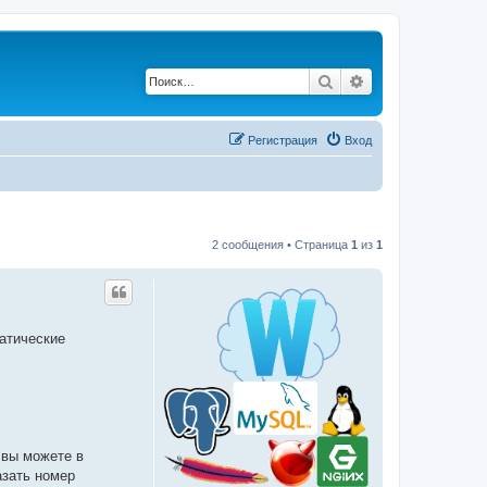
Поиск
Расширенный по
Регистрация
Вход
2 сообщения • Страница
1
из
1
матические
 вы можете в
азать номер