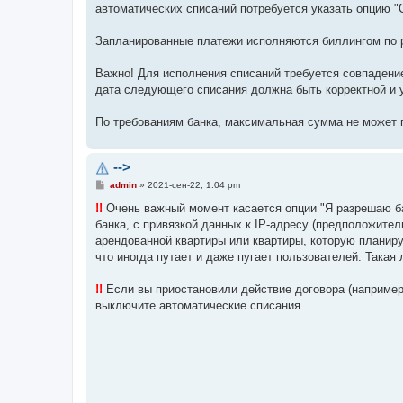
автоматических списаний потребуется указать опцию "
Запланированные платежи исполняются биллингом по ра
Важно! Для исполнения списаний требуется совпадени
дата следующего списания должна быть корректной и 
По требованиям банка, максимальная сумма не может 
-->
С
admin
»
2021-сен-22, 1:04 pm
о
о
!!
Очень важный момент касается опции "Я разрешаю ба
б
банка, с привязкой данных к IP-адресу (предположител
щ
е
арендованной квартиры или квартиры, которую планир
н
что иногда путает и даже пугает пользователей. Такая
и
е
!!
Если вы приостановили действие договора (например, 
выключите автоматические списания.