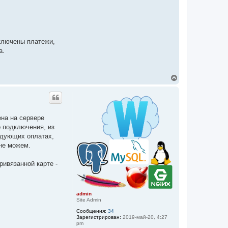
ключены платежи,
а.
В
е
р
н
у
т
ена на сервере
ь
о подключения, из
с
я
едующих оплатах,
к
 не можем.
н
а
ч
ривязанной карте -
а
л
у
admin
Site Admin
Сообщения:
34
Зарегистрирован:
2019-май-20, 4:27
pm