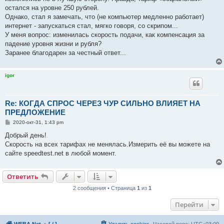
остался на уровне 250 рублей.
Однако, стал я замечать, что (не компьютер медленно работает)
интернет - запускаться стал, мягко говоря, со скрипом...
У меня вопрос: изменилась скорость подачи, как компенсация за
падение уровня жизни и рубля?
Заранее благодарен за честный ответ...
igor
Re: КОГДА СПРОС ЧЕРЕЗ ЧУР СИЛЬНО ВЛИЯЕТ НА
ПРЕДЛОЖЕНИЕ
С
2020-окт-31, 1:43 pm
о
о
Добрый день!
б
Скорость на всех тарифах не менялась.Измерить её вы можете на
щ
е
сайте speedtest.net в любой момент.
н
и
е
Ответить
2 сообщения • Страница
1
из
1
Перейти
WEBA.Net
[ / ]
Удалить cookies
Часовой пояс:
UTC+03:00