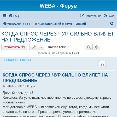
WEBA - Форум
FAQ
Регистрация
Вход
П
WEBA.Net
[ / ]
Пользовательский форум
Общий
о
КОГДА СПРОС ЧЕРЕЗ ЧУР СИЛЬНО ВЛИЯЕТ
и
НА ПРЕДЛОЖЕНИЕ
с
Поиск
Расширен
Ответить
к
2 сообщения • Страница
1
из
1
ПЕНСИОНЕР-0163128
КОГДА СПРОС ЧЕРЕЗ ЧУР СИЛЬНО ВЛИЯЕТ НА
ПРЕДЛОЖЕНИЕ
С
2020-окт-30, 12:08 pm
о
о
Добрый всем день!
б
Хотелось бы услышать честное мнение по существующему тарифу
щ
е
«социальный».
н
Мой договор с WEBA был заключён ещё тогда, когда мы все жили
и
е
вполне себе ничего... Прошло время, условия проживания
изменились не в лучшую сторону. Правда, тариф «социальный» -