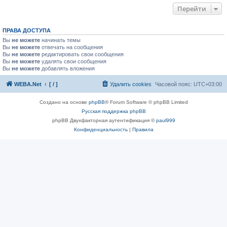
Перейти
ПРАВА ДОСТУПА
Вы
не можете
начинать темы
Вы
не можете
отвечать на сообщения
Вы
не можете
редактировать свои сообщения
Вы
не можете
удалять свои сообщения
Вы
не можете
добавлять вложения
WEBA.Net
[ / ]
Удалить cookies
Часовой пояс:
UTC+03:00
Создано на основе
phpBB
® Forum Software © phpBB Limited
Русская поддержка phpBB
phpBB Двухфакторная аутентификация ©
paul999
Конфиденциальность
|
Правила