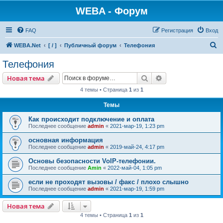
WEBA - Форум
FAQ
Регистрация
Вход
П
WEBA.Net
[ / ]
Публичный форум
Телефония
о
Телефония
и
Поиск
Расширенный пои
Новая тема
с
4 темы • Страница
1
из
1
к
Темы
Как происходит подключение и оплата
Последнее сообщение
admin
«
2021-мар-19, 1:23 pm
основная информация
Последнее сообщение
admin
«
2019-май-24, 4:17 pm
Основы безопасности VoIP-телефонии.
Последнее сообщение
Amin
«
2022-май-04, 1:05 pm
если не проходят вызовы / факс / плохо слышно
Последнее сообщение
admin
«
2021-мар-19, 1:59 pm
Новая тема
4 темы • Страница
1
из
1