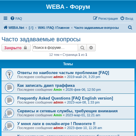
WEBA - Форум
FAQ
Регистрация
Вход
П
WEBA.Net
[ / ]
WiKi / FAQ / Главное
Часто задаваемые вопросы
о
Часто задаваемые вопросы
и
Поиск
Расширенный поиск
Закрыто
с
12 тем • Страница
1
из
1
к
Темы
Ответы по наиболее частым проблемам [FAQ]
Последнее сообщение
admin
«
2019-май-24, 3:20 pm
Как записать дамп траффика
Последнее сообщение
Amin
«
2026-фев-06, 12:50 pm
Frequently Asked Questions [FAQ English version]
Последнее сообщение
admin
«
2023-ноя-08, 1:33 pm
Сервисы и сетевые службы, требующие внимания
Последнее сообщение
Amin
«
2023-мар-01, 11:21 am
У меня лаги в онлайн-игре ! Помогите !!
Последнее сообщение
admin
«
2023-фев-10, 11:28 am