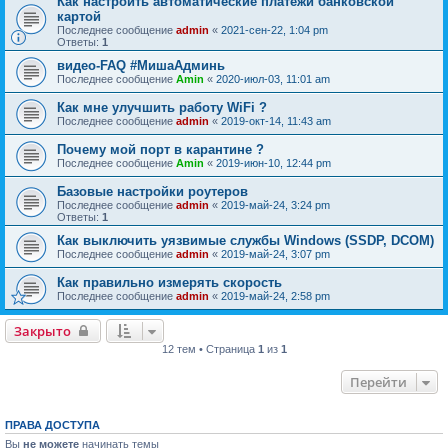
Как настроить автоматические платежи банковской
картой
Последнее сообщение
admin
«
2021-сен-22, 1:04 pm
Ответы:
1
видео-FAQ #МишаАдминь
Последнее сообщение
Amin
«
2020-июл-03, 11:01 am
Как мне улучшить работу WiFi ?
Последнее сообщение
admin
«
2019-окт-14, 11:43 am
Почему мой порт в карантине ?
Последнее сообщение
Amin
«
2019-июн-10, 12:44 pm
Базовые настройки роутеров
Последнее сообщение
admin
«
2019-май-24, 3:24 pm
Ответы:
1
Как выключить уязвимые службы Windows (SSDP, DCOM)
Последнее сообщение
admin
«
2019-май-24, 3:07 pm
Как правильно измерять скорость
Последнее сообщение
admin
«
2019-май-24, 2:58 pm
Закрыто
12 тем • Страница
1
из
1
Перейти
ПРАВА ДОСТУПА
Вы
не можете
начинать темы