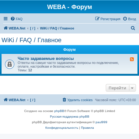
WEBA - Форум
FAQ
Регистрация
Вход
П
WEBA.Net
[ / ]
WiKi / FAQ / Главное
о
WiKi / FAQ / Главное
и
Форум
с
к
Часто задаваемые вопросы
К
а
Ответы на самые часто задаваемые вопросы по подключению,
н
оплате, настройкам и безопасности.
а
Темы:
12
л
-
Ч
а
Перейти
с
т
о
з
WEBA.Net
[ / ]
Удалить cookies
Часовой пояс:
UTC+03:00
а
д
а
Создано на основе
phpBB
® Forum Software © phpBB Limited
в
Русская поддержка phpBB
а
е
phpBB Двухфакторная аутентификация ©
paul999
м
Конфиденциальность
|
Правила
ы
е
в