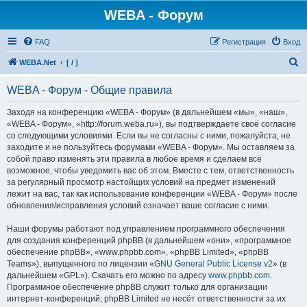
WEBA - Форум
FAQ
Регистрация
Вход
П
WEBA.Net
[ / ]
о
WEBA - Форум - Общие правила
и
с
Заходя на конференцию «WEBA - Форум» (в дальнейшем «мы», «наш»,
«WEBA - Форум», «http://forum.weba.ru»), вы подтверждаете своё согласие
к
со следующими условиями. Если вы не согласны с ними, пожалуйста, не
заходите и не пользуйтесь форумами «WEBA - Форум». Мы оставляем за
собой право изменять эти правила в любое время и сделаем всё
возможное, чтобы уведомить вас об этом. Вместе с тем, ответственность
за регулярный просмотр настойщих условий на предмет изменений
лежит на вас, так как использование конференции «WEBA - Форум» после
обновления/исправления условий означает ваше согласие с ними.
Наши форумы работают под управлением программного обеспечения
для создания конференций phpBB (в дальнейшем «они», «программное
обеспечение phpBB», «www.phpbb.com», «phpBB Limited», «phpBB
Teams»), выпущенного по лицензии «
GNU General Public License v2
» (в
дальнейшем «GPL»). Скачать его можно по адресу
www.phpbb.com
.
Программное обеспечение phpBB служит только для организации
интернет-конференций; phpBB Limited не несёт ответственности за их