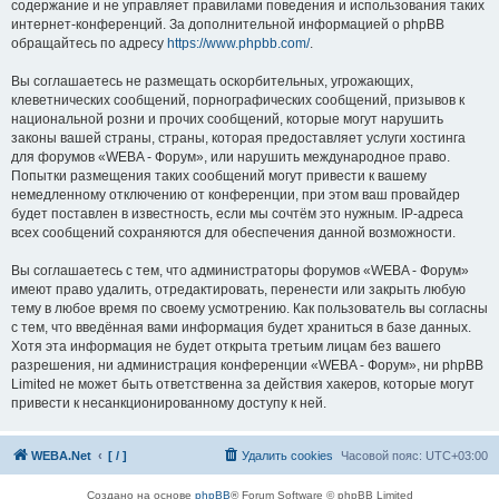
содержание и не управляет правилами поведения и использования таких
интернет-конференций. За дополнительной информацией о phpBB
обращайтесь по адресу
https://www.phpbb.com/
.
Вы соглашаетесь не размещать оскорбительных, угрожающих,
клеветнических сообщений, порнографических сообщений, призывов к
национальной розни и прочих сообщений, которые могут нарушить
законы вашей страны, страны, которая предоставляет услуги хостинга
для форумов «WEBA - Форум», или нарушить международное право.
Попытки размещения таких сообщений могут привести к вашему
немедленному отключению от конференции, при этом ваш провайдер
будет поставлен в известность, если мы сочтём это нужным. IP-адреса
всех сообщений сохраняются для обеспечения данной возможности.
Вы соглашаетесь с тем, что администраторы форумов «WEBA - Форум»
имеют право удалить, отредактировать, перенести или закрыть любую
тему в любое время по своему усмотрению. Как пользователь вы согласны
с тем, что введённая вами информация будет храниться в базе данных.
Хотя эта информация не будет открыта третьим лицам без вашего
разрешения, ни администрация конференции «WEBA - Форум», ни phpBB
Limited не может быть ответственна за действия хакеров, которые могут
привести к несанкционированному доступу к ней.
WEBA.Net
[ / ]
Удалить cookies
Часовой пояс:
UTC+03:00
Создано на основе
phpBB
® Forum Software © phpBB Limited