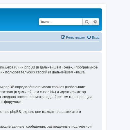
Поиск
Расширенный по
Регистрация
Вход
rum.weba.ru») и phpBB (в дальнейшем «они», «программное
их пользовательских сессий (в дальнейшем «ваша
м phpBB определённого числа cookies (небольшие
ователя (в дальнейшем «user-id») и идентификатор
ет создана после просмотра одной из тем конференции
ы с форумами.
ению phpBB, однако они выходят за рамки этого
едующие данные: сообщения, размещённые под учётной