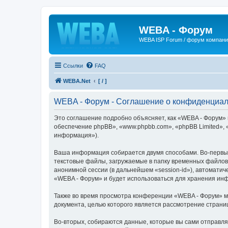
WEBA - Форум
WEBA ISP Forum / форум компан
Ссылки
FAQ
WEBA.Net
[ / ]
WEBA - Форум - Соглашение о конфиденциал
Это соглашение подробно объясняет, как «WEBA - Форум» и
обеспечение phpBB», «www.phpbb.com», «phpBB Limited»,
информация»).
Ваша информация собирается двумя способами. Во-первых
текстовые файлы, загружаемые в папку временных файлов 
анонимной сессии (в дальнейшем «session-id»), автомати
«WEBA - Форум» и будет использоваться для хранения ин
Также во время просмотра конференции «WEBA - Форум» мы
документа, целью которого является рассмотрение стран
Во-вторых, собираются данные, которые вы сами отправл