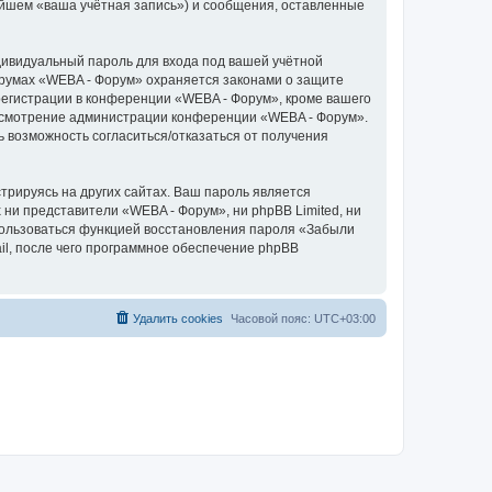
ейшем «ваша учётная запись») и сообщения, оставленные
дивидуальный пароль для входа под вашей учётной
орумах «WEBA - Форум» охраняется законами о защите
егистрации в конференции «WEBA - Форум», кроме вашего
а усмотрение администрации конференции «WEBA - Форум».
ь возможность согласиться/отказаться от получения
рируясь на других сайтах. Ваш пароль является
 ни представители «WEBA - Форум», ни phpBB Limited, ни
спользоваться функцией восстановления пароля «Забыли
l, после чего программное обеспечение phpBB
Удалить cookies
Часовой пояс:
UTC+03:00