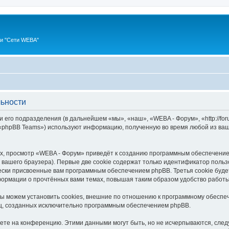
ии "Сети WEBA"
ьности
 его подразделения (в дальнейшем «мы», «наш», «WEBA - Форум», «http://fo
 «phpBB Teams») используют информацию, полученную во время любой из ваш
, просмотр «WEBA - Форум» приведёт к созданию программным обеспечение
вашего браузера). Первые две cookie содержат только идентификатор польз
чески присвоенные вам программным обеспечением phpBB. Третья cookie буд
формации о прочтённых вами темах, повышая таким образом удобство работ
 можем установить cookies, внешние по отношению к программному обеспеч
иц, созданных исключительно программным обеспечением phpBB.
яете на конференцию. Этими данными могут быть, но не исчерпываются, сл