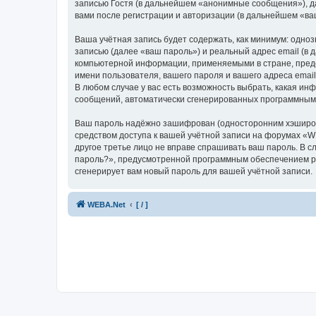
записью Гостя (в дальнейшем «анонимные сообщения»), д
вами после регистрации и авторизации (в дальнейшем «в
Ваша учётная запись будет содержать, как минимум: одн
записью (далее «ваш пароль») и реальный адрес email (в
компьютерной информации, применяемыми в стране, предо
имени пользователя, вашего пароля и вашего адреса emai
В любом случае у вас есть возможность выбрать, какая ин
сообщений, автоматически сгенерированных программным
Ваш пароль надёжно зашифрован (односторонним хэширован
средством доступа к вашей учётной записи на форумах «WE
другое третье лицо не вправе спрашивать ваш пароль. В с
пароль?», предусмотренной программным обеспечением ph
сгенерирует вам новый пароль для вашей учётной записи.
WEBA.Net
[ / ]