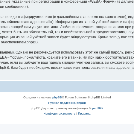
анные, указанные при регистрации в конференции «WEBA - Форум» (в дальн
аши сообщения»).
означно идентифицируемое имя (в дальнейшем «ваше имя пользователя»), ин
 дальнейшем «ваш адрес email»). Информация из вашей учётной записи на ф
ставляющей нам услуги хостинга. Любая информация, запрашиваемая при р
l, может быть как обязательной, так и необязательной к предоставлению, н
формация из вашей учётной записи будет общедоступна. Кроме того, у вас ест
 обеспечением phpBB.
ием). Однако не рекомендуется использовать этот же самый пароль, регист
BA - Форум», пожалуйста, храните его в тайне. Ни при каких обстоятельствах
лучае, если вы забудете ваш пароль к вашей учётной записи, вы сможете во
pBB. Вам будет необходимо ввести ваше имя пользователя и ваш адрес emai
Создано на основе
phpBB
® Forum Software © phpBB Limited
Русская поддержка phpBB
phpBB Двухфакторная аутентификация ©
paul999
Конфиденциальность
|
Правила