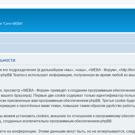
ии "Сети WEBA"
ьности
 его подразделения (в дальнейшем «мы», «наш», «WEBA - Форум», «http://fo
 «phpBB Teams») используют информацию, полученную во время любой из ваш
, просмотр «WEBA - Форум» приведёт к созданию программным обеспечение
вашего браузера). Первые две cookie содержат только идентификатор польз
чески присвоенные вам программным обеспечением phpBB. Третья cookie буд
формации о прочтённых вами темах, повышая таким образом удобство работ
 можем установить cookies, внешние по отношению к программному обеспеч
иц, созданных исключительно программным обеспечением phpBB.
яете на конференцию. Этими данными могут быть, но не исчерпываются, сл