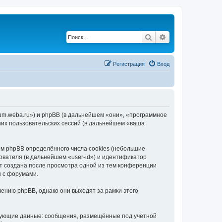
Поиск
Расширенный по
Регистрация
Вход
rum.weba.ru») и phpBB (в дальнейшем «они», «программное
их пользовательских сессий (в дальнейшем «ваша
м phpBB определённого числа cookies (небольшие
ователя (в дальнейшем «user-id») и идентификатор
ет создана после просмотра одной из тем конференции
ы с форумами.
ению phpBB, однако они выходят за рамки этого
едующие данные: сообщения, размещённые под учётной