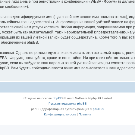
анные, указанные при регистрации в конференции «WEBA - Форум» (в дальн
аши сообщения»).
означно идентифицируемое имя (в дальнейшем «ваше имя пользователя»), ин
 дальнейшем «ваш адрес email»). Информация из вашей учётной записи на ф
ставляющей нам услуги хостинга. Любая информация, запрашиваемая при р
l, может быть как обязательной, так и необязательной к предоставлению, н
формация из вашей учётной записи будет общедоступна. Кроме того, у вас ест
 обеспечением phpBB.
ием). Однако не рекомендуется использовать этот же самый пароль, регист
BA - Форум», пожалуйста, храните его в тайне. Ни при каких обстоятельствах
лучае, если вы забудете ваш пароль к вашей учётной записи, вы сможете во
pBB. Вам будет необходимо ввести ваше имя пользователя и ваш адрес emai
Создано на основе
phpBB
® Forum Software © phpBB Limited
Русская поддержка phpBB
phpBB Двухфакторная аутентификация ©
paul999
Конфиденциальность
|
Правила