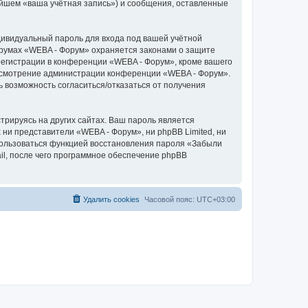
ейшем «ваша учётная запись») и сообщения, оставленные
дивидуальный пароль для входа под вашей учётной
орумах «WEBA - Форум» охраняется законами о защите
егистрации в конференции «WEBA - Форум», кроме вашего
а усмотрение администрации конференции «WEBA - Форум».
ь возможность согласиться/отказаться от получения
рируясь на других сайтах. Ваш пароль является
 ни представители «WEBA - Форум», ни phpBB Limited, ни
спользоваться функцией восстановления пароля «Забыли
l, после чего программное обеспечение phpBB
Удалить cookies
Часовой пояс:
UTC+03:00