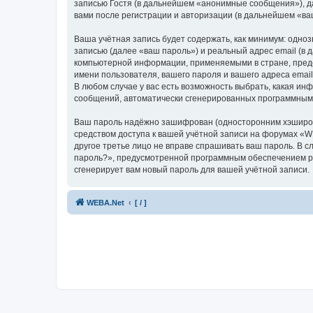
записью Гостя (в дальнейшем «анонимные сообщения»), д
вами после регистрации и авторизации (в дальнейшем «в
Ваша учётная запись будет содержать, как минимум: одн
записью (далее «ваш пароль») и реальный адрес email (в
компьютерной информации, применяемыми в стране, предо
имени пользователя, вашего пароля и вашего адреса emai
В любом случае у вас есть возможность выбрать, какая ин
сообщений, автоматически сгенерированных программным
Ваш пароль надёжно зашифрован (односторонним хэширован
средством доступа к вашей учётной записи на форумах «WE
другое третье лицо не вправе спрашивать ваш пароль. В с
пароль?», предусмотренной программным обеспечением ph
сгенерирует вам новый пароль для вашей учётной записи.
WEBA.Net
[ / ]