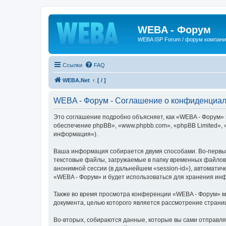
WEBA - Форум
WEBA ISP Forum / форум компан
Ссылки
FAQ
WEBA.Net
[ / ]
WEBA - Форум - Соглашение о конфиденциал
Это соглашение подробно объясняет, как «WEBA - Форум» и
обеспечение phpBB», «www.phpbb.com», «phpBB Limited»,
информация»).
Ваша информация собирается двумя способами. Во-первых
текстовые файлы, загружаемые в папку временных файлов 
анонимной сессии (в дальнейшем «session-id»), автомати
«WEBA - Форум» и будет использоваться для хранения ин
Также во время просмотра конференции «WEBA - Форум» мы
документа, целью которого является рассмотрение стран
Во-вторых, собираются данные, которые вы сами отправл