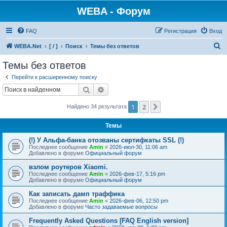
WEBA - Форум
FAQ
Регистрация
Вход
П
WEBA.Net
[ / ]
Поиск
Темы без ответов
о
Темы без ответов
и
Перейти к расширенному поиску
с
Поиск
Расширенный поиск
к
1
2
След.
Найдено 34 результата
Темы
(!) У Альфа-банка отозваны сертифкаты SSL (!)
Последнее сообщение
Amin
«
2026-июл-30, 11:06 am
Добавлено в форуме
Официальный форум
взлом роутеров Xiaomi.
Последнее сообщение
Amin
«
2026-фев-17, 5:16 pm
Добавлено в форуме
Официальный форум
Как записать дамп траффика
Последнее сообщение
Amin
«
2026-фев-06, 12:50 pm
Добавлено в форуме
Часто задаваемые вопросы
Frequently Asked Questions [FAQ English version]