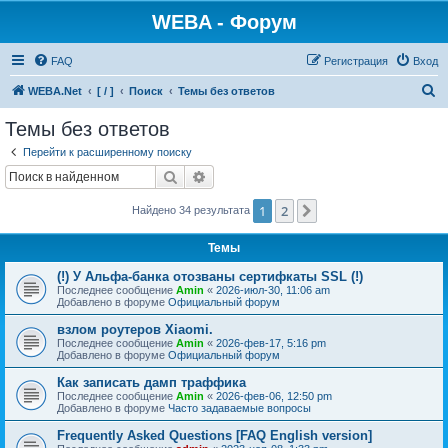
WEBA - Форум
FAQ
Регистрация
Вход
П
WEBA.Net
[ / ]
Поиск
Темы без ответов
о
Темы без ответов
и
Перейти к расширенному поиску
с
Поиск
Расширенный поиск
к
1
2
След.
Найдено 34 результата
Темы
(!) У Альфа-банка отозваны сертифкаты SSL (!)
Последнее сообщение
Amin
«
2026-июл-30, 11:06 am
Добавлено в форуме
Официальный форум
взлом роутеров Xiaomi.
Последнее сообщение
Amin
«
2026-фев-17, 5:16 pm
Добавлено в форуме
Официальный форум
Как записать дамп траффика
Последнее сообщение
Amin
«
2026-фев-06, 12:50 pm
Добавлено в форуме
Часто задаваемые вопросы
Frequently Asked Questions [FAQ English version]