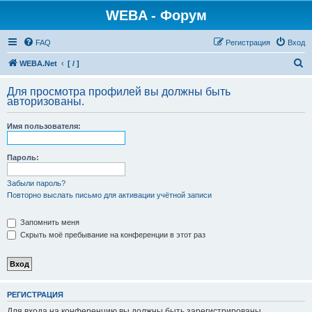
WEBA - Форум
FAQ
Регистрация
Вход
П
WEBA.Net
[ / ]
о
Для просмотра профилей вы должны быть
и
авторизованы.
с
Имя пользователя:
к
Пароль:
Забыли пароль?
Повторно выслать письмо для активации учётной записи
Запомнить меня
Скрыть моё пребывание на конференции в этот раз
РЕГИСТРАЦИЯ
Для входа на конференцию вы должны быть зарегистрированы.