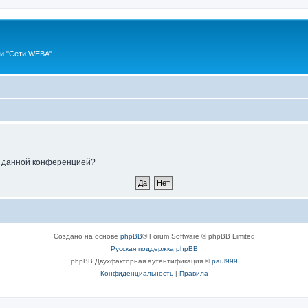
ии "Сети WEBA"
ые данной конференцией?
Создано на основе
phpBB
® Forum Software © phpBB Limited
Русская поддержка phpBB
phpBB Двухфакторная аутентификация ©
paul999
Конфиденциальность
|
Правила