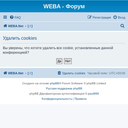
WEBA - Форум
FAQ
Регистрация
Вход
П
WEBA.Net
[ / ]
о
Удалить cookies
и
с
Вы уверены, что хотите удалить все cookie, установленные данной
конференцией?
к
WEBA.Net
[ / ]
Удалить cookies
Часовой пояс:
UTC+03:00
Создано на основе
phpBB
® Forum Software © phpBB Limited
Русская поддержка phpBB
phpBB Двухфакторная аутентификация ©
paul999
Конфиденциальность
|
Правила