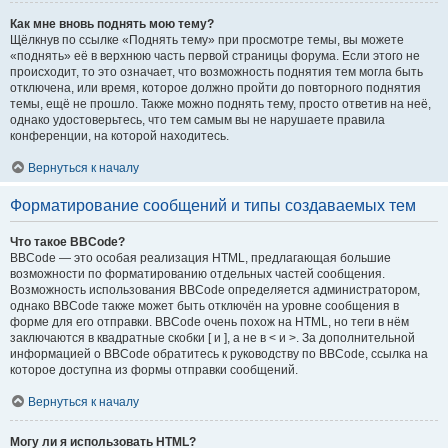
Как мне вновь поднять мою тему?
Щёлкнув по ссылке «Поднять тему» при просмотре темы, вы можете
«поднять» её в верхнюю часть первой страницы форума. Если этого не
происходит, то это означает, что возможность поднятия тем могла быть
отключена, или время, которое должно пройти до повторного поднятия
темы, ещё не прошло. Также можно поднять тему, просто ответив на неё,
однако удостоверьтесь, что тем самым вы не нарушаете правила
конференции, на которой находитесь.
Вернуться к началу
Форматирование сообщений и типы создаваемых тем
Что такое BBCode?
BBCode — это особая реализация HTML, предлагающая большие
возможности по форматированию отдельных частей сообщения.
Возможность использования BBCode определяется администратором,
однако BBCode также может быть отключён на уровне сообщения в
форме для его отправки. BBCode очень похож на HTML, но теги в нём
заключаются в квадратные скобки [ и ], а не в < и >. За дополнительной
информацией о BBCode обратитесь к руководству по BBCode, ссылка на
которое доступна из формы отправки сообщений.
Вернуться к началу
Могу ли я использовать HTML?