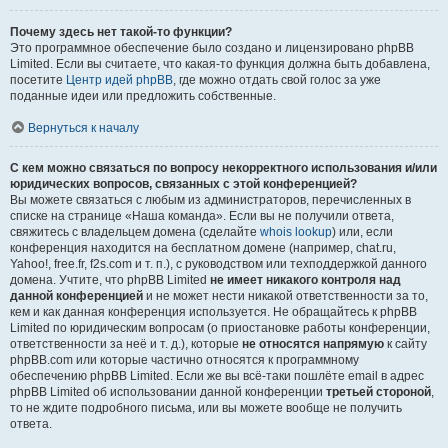
Почему здесь нет такой-то функции?
Это программное обеспечение было создано и лицензировано phpBB
Limited. Если вы считаете, что какая-то функция должна быть добавлена,
посетите
Центр идей phpBB
, где можно отдать свой голос за уже
поданные идеи или предложить собственные.
Вернуться к началу
С кем можно связаться по вопросу некорректного использования и/или
юридических вопросов, связанных с этой конференцией?
Вы можете связаться с любым из администраторов, перечисленных в
списке на странице «Наша команда». Если вы не получили ответа,
свяжитесь с владельцем домена (сделайте
whois lookup
) или, если
конференция находится на бесплатном домене (например, chat.ru,
Yahoo!, free.fr, f2s.com и т. п.), с руководством или техподдержкой данного
домена. Учтите, что phpBB Limited
не имеет никакого контроля над
данной конференцией
и не может нести никакой ответственности за то,
кем и как данная конференция используется. Не обращайтесь к phpBB
Limited по юридическим вопросам (о приостановке работы конференции,
ответственности за неё и т. д.), которые
не относятся напрямую
к сайту
phpBB.com или которые частично относятся к программному
обеспечению phpBB Limited. Если же вы всё-таки пошлёте email в адрес
phpBB Limited об использовании данной конференции
третьей стороной
,
то не ждите подробного письма, или вы можете вообще не получить
ответа.