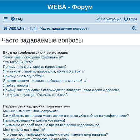
WEBA - Форум
FAQ
Регистрация
Вход
П
WEBA.Net
[ / ]
Часто задаваемые вопросы
о
Часто задаваемые вопросы
и
с
Вход на конференцию и регистрация
Зачем мне нужно регистрироваться?
к
Что такое COPPA?
Почему я не могу зарегистрироваться?
Я только что зарегистрировался, но не могу войти!
Почему я не могу войти?
Я давно зарегистрирован, но больше не могу войти!
Я забыл пароль!
Почему мне периодически приходится повторять ввод имени и пароля?
Что делает функция «Удалить cookies»?
Параметры и настройки пользователя
Как мне изменить мои настройки?
Как избежать появления моего имени в списке «Кто сейчас на конференции»?
На конференции неправильное время!
Я изменил часовой пояс, но время всё равно неправильное!
Моего языка нет в списке!
Что означают изображения рядом с моим именем пользователя?
Как мне включить отображение аватары?