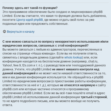
Почему здесь нет такой-то функции?
Это программное обеспечение было создано и лицензировано phpBB
Limited. Если вы считаете, что какая-то функция должна быть добавлена,
посетите
Центр идей phpBB
, где можно отдать свой голос за уже
поданные идеи или предложить собственные.
Вернуться к началу
С кем можно связаться по вопросу некорректного использования и/или
юридических вопросов, связанных с этой конференцией?
Вы можете связаться с любым из администраторов, перечисленных в
списке на странице «Наша команда». Если вы не получили ответа,
свяжитесь с владельцем домена (сделайте
whois lookup
) или, если
конференция находится на бесплатном домене (например, chat.ru,
Yahoo!, free.fr, f2s.com и т. п.), с руководством или техподдержкой данного
домена. Учтите, что phpBB Limited
не имеет никакого контроля над
данной конференцией
и не может нести никакой ответственности за то,
кем и как данная конференция используется. Не обращайтесь к phpBB
Limited по юридическим вопросам (о приостановке работы конференции,
ответственности за неё и т. д.), которые
не относятся напрямую
к сайту
phpBB.com или которые частично относятся к программному
обеспечению phpBB Limited. Если же вы всё-таки пошлёте email в адрес
phpBB Limited об использовании данной конференции
третьей стороной
,
то не ждите подробного письма, или вы можете вообще не получить
ответа.