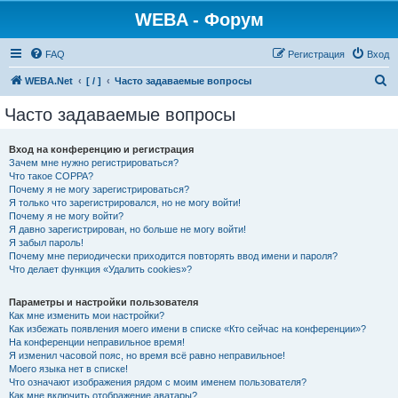
WEBA - Форум
FAQ
Регистрация
Вход
П
WEBA.Net
[ / ]
Часто задаваемые вопросы
о
Часто задаваемые вопросы
и
с
Вход на конференцию и регистрация
Зачем мне нужно регистрироваться?
к
Что такое COPPA?
Почему я не могу зарегистрироваться?
Я только что зарегистрировался, но не могу войти!
Почему я не могу войти?
Я давно зарегистрирован, но больше не могу войти!
Я забыл пароль!
Почему мне периодически приходится повторять ввод имени и пароля?
Что делает функция «Удалить cookies»?
Параметры и настройки пользователя
Как мне изменить мои настройки?
Как избежать появления моего имени в списке «Кто сейчас на конференции»?
На конференции неправильное время!
Я изменил часовой пояс, но время всё равно неправильное!
Моего языка нет в списке!
Что означают изображения рядом с моим именем пользователя?
Как мне включить отображение аватары?