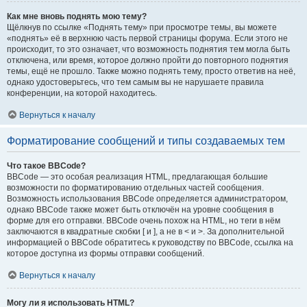
Как мне вновь поднять мою тему?
Щёлкнув по ссылке «Поднять тему» при просмотре темы, вы можете
«поднять» её в верхнюю часть первой страницы форума. Если этого не
происходит, то это означает, что возможность поднятия тем могла быть
отключена, или время, которое должно пройти до повторного поднятия
темы, ещё не прошло. Также можно поднять тему, просто ответив на неё,
однако удостоверьтесь, что тем самым вы не нарушаете правила
конференции, на которой находитесь.
Вернуться к началу
Форматирование сообщений и типы создаваемых тем
Что такое BBCode?
BBCode — это особая реализация HTML, предлагающая большие
возможности по форматированию отдельных частей сообщения.
Возможность использования BBCode определяется администратором,
однако BBCode также может быть отключён на уровне сообщения в
форме для его отправки. BBCode очень похож на HTML, но теги в нём
заключаются в квадратные скобки [ и ], а не в < и >. За дополнительной
информацией о BBCode обратитесь к руководству по BBCode, ссылка на
которое доступна из формы отправки сообщений.
Вернуться к началу
Могу ли я использовать HTML?