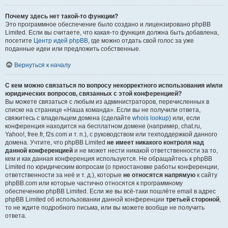
Почему здесь нет такой-то функции?
Это программное обеспечение было создано и лицензировано phpBB
Limited. Если вы считаете, что какая-то функция должна быть добавлена,
посетите
Центр идей phpBB
, где можно отдать свой голос за уже
поданные идеи или предложить собственные.
Вернуться к началу
С кем можно связаться по вопросу некорректного использования и/или
юридических вопросов, связанных с этой конференцией?
Вы можете связаться с любым из администраторов, перечисленных в
списке на странице «Наша команда». Если вы не получили ответа,
свяжитесь с владельцем домена (сделайте
whois lookup
) или, если
конференция находится на бесплатном домене (например, chat.ru,
Yahoo!, free.fr, f2s.com и т. п.), с руководством или техподдержкой данного
домена. Учтите, что phpBB Limited
не имеет никакого контроля над
данной конференцией
и не может нести никакой ответственности за то,
кем и как данная конференция используется. Не обращайтесь к phpBB
Limited по юридическим вопросам (о приостановке работы конференции,
ответственности за неё и т. д.), которые
не относятся напрямую
к сайту
phpBB.com или которые частично относятся к программному
обеспечению phpBB Limited. Если же вы всё-таки пошлёте email в адрес
phpBB Limited об использовании данной конференции
третьей стороной
,
то не ждите подробного письма, или вы можете вообще не получить
ответа.