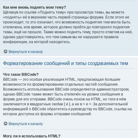
Как мне вновь поднять мою тему?
Щёлкнув по ссылке «Поднять тему» при просмотре темы, вы можете
«поднять» её в верхнюю часть первой страницы форума. Если этого не
происходит, то это означает, что возможность поднятия тем могла быть
отключена, или время, которое должно пройти до повторного поднятия
темы, ещё не прошло. Также можно поднять тему, просто ответив на неё,
однако удостоверьтесь, что тем самым вы не нарушаете правила
конференции, на которой находитесь.
Вернуться к началу
Форматирование сообщений и типы создаваемых тем
Что такое BBCode?
BBCode — это особая реализация HTML, предлагающая большие
возможности по форматированию отдельных частей сообщения.
Возможность использования BBCode определяется администратором,
однако BBCode также может быть отключён на уровне сообщения в
форме для его отправки. BBCode очень похож на HTML, но теги в нём
заключаются в квадратные скобки [ и ], а не в < и >. За дополнительной
информацией о BBCode обратитесь к руководству по BBCode, ссылка на
которое доступна из формы отправки сообщений.
Вернуться к началу
Могу ли я использовать HTML?