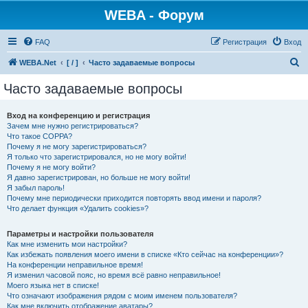
WEBA - Форум
FAQ
Регистрация
Вход
П
WEBA.Net
[ / ]
Часто задаваемые вопросы
о
Часто задаваемые вопросы
и
с
Вход на конференцию и регистрация
Зачем мне нужно регистрироваться?
к
Что такое COPPA?
Почему я не могу зарегистрироваться?
Я только что зарегистрировался, но не могу войти!
Почему я не могу войти?
Я давно зарегистрирован, но больше не могу войти!
Я забыл пароль!
Почему мне периодически приходится повторять ввод имени и пароля?
Что делает функция «Удалить cookies»?
Параметры и настройки пользователя
Как мне изменить мои настройки?
Как избежать появления моего имени в списке «Кто сейчас на конференции»?
На конференции неправильное время!
Я изменил часовой пояс, но время всё равно неправильное!
Моего языка нет в списке!
Что означают изображения рядом с моим именем пользователя?
Как мне включить отображение аватары?