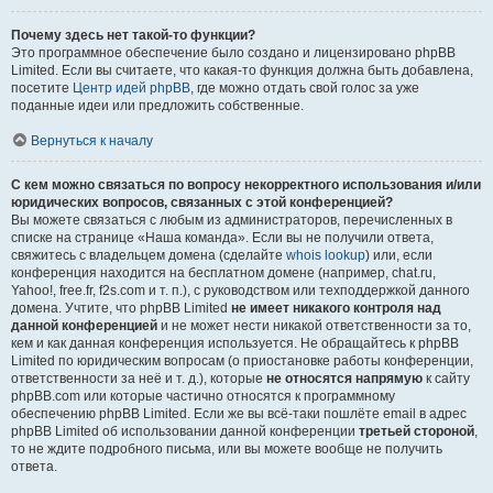
Почему здесь нет такой-то функции?
Это программное обеспечение было создано и лицензировано phpBB
Limited. Если вы считаете, что какая-то функция должна быть добавлена,
посетите
Центр идей phpBB
, где можно отдать свой голос за уже
поданные идеи или предложить собственные.
Вернуться к началу
С кем можно связаться по вопросу некорректного использования и/или
юридических вопросов, связанных с этой конференцией?
Вы можете связаться с любым из администраторов, перечисленных в
списке на странице «Наша команда». Если вы не получили ответа,
свяжитесь с владельцем домена (сделайте
whois lookup
) или, если
конференция находится на бесплатном домене (например, chat.ru,
Yahoo!, free.fr, f2s.com и т. п.), с руководством или техподдержкой данного
домена. Учтите, что phpBB Limited
не имеет никакого контроля над
данной конференцией
и не может нести никакой ответственности за то,
кем и как данная конференция используется. Не обращайтесь к phpBB
Limited по юридическим вопросам (о приостановке работы конференции,
ответственности за неё и т. д.), которые
не относятся напрямую
к сайту
phpBB.com или которые частично относятся к программному
обеспечению phpBB Limited. Если же вы всё-таки пошлёте email в адрес
phpBB Limited об использовании данной конференции
третьей стороной
,
то не ждите подробного письма, или вы можете вообще не получить
ответа.