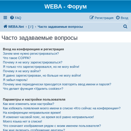
WEBA - Форум
FAQ
Регистрация
Вход
П
WEBA.Net
[ / ]
Часто задаваемые вопросы
о
Часто задаваемые вопросы
и
с
Вход на конференцию и регистрация
Зачем мне нужно регистрироваться?
к
Что такое COPPA?
Почему я не могу зарегистрироваться?
Я только что зарегистрировался, но не могу войти!
Почему я не могу войти?
Я давно зарегистрирован, но больше не могу войти!
Я забыл пароль!
Почему мне периодически приходится повторять ввод имени и пароля?
Что делает функция «Удалить cookies»?
Параметры и настройки пользователя
Как мне изменить мои настройки?
Как избежать появления моего имени в списке «Кто сейчас на конференции»?
На конференции неправильное время!
Я изменил часовой пояс, но время всё равно неправильное!
Моего языка нет в списке!
Что означают изображения рядом с моим именем пользователя?
Как мне включить отображение аватары?