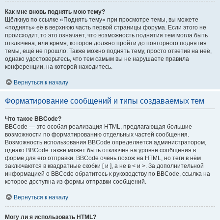
Как мне вновь поднять мою тему?
Щёлкнув по ссылке «Поднять тему» при просмотре темы, вы можете
«поднять» её в верхнюю часть первой страницы форума. Если этого не
происходит, то это означает, что возможность поднятия тем могла быть
отключена, или время, которое должно пройти до повторного поднятия
темы, ещё не прошло. Также можно поднять тему, просто ответив на неё,
однако удостоверьтесь, что тем самым вы не нарушаете правила
конференции, на которой находитесь.
Вернуться к началу
Форматирование сообщений и типы создаваемых тем
Что такое BBCode?
BBCode — это особая реализация HTML, предлагающая большие
возможности по форматированию отдельных частей сообщения.
Возможность использования BBCode определяется администратором,
однако BBCode также может быть отключён на уровне сообщения в
форме для его отправки. BBCode очень похож на HTML, но теги в нём
заключаются в квадратные скобки [ и ], а не в < и >. За дополнительной
информацией о BBCode обратитесь к руководству по BBCode, ссылка на
которое доступна из формы отправки сообщений.
Вернуться к началу
Могу ли я использовать HTML?